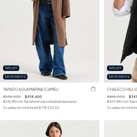
30
%
OFF
30
%
OFF
ENVÍO GRATIS
ENVÍO GRATIS
TAPADO AGUAMARINA (CAMEL)
CHALECO HILL (
$598.000
$418.600
$488.000
$34
$376.740
con
Transferencia o depósito bancario
$307.440
con
Tran
3
cuotas sin interés de
$ 139.533,33
3
cuotas sin interé