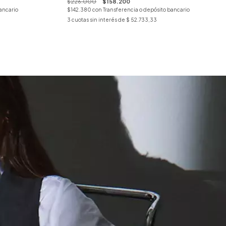
$226.000
$158.200
ancario
$142.380
con
Transferencia o depósito bancario
3
cuotas sin interés de
$ 52.733,33