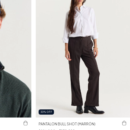
30
%
OFF
PANTALON BULL SHOT (MARRÓN)