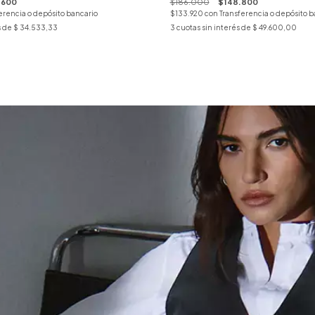
.600
$186.000
$148.800
erencia o depósito bancario
$133.920
con
Transferencia o depósito b
s de
$ 34.533,33
3
cuotas sin interés de
$ 49.600,00