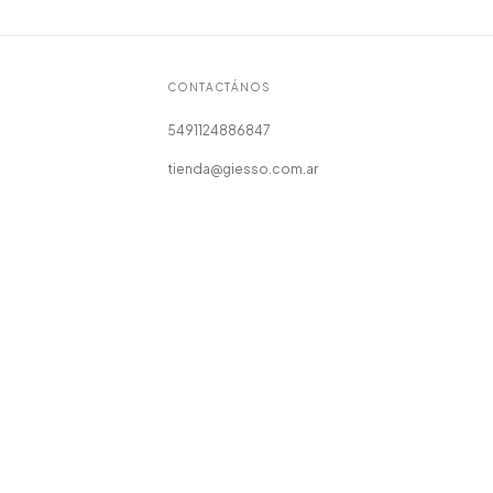
CONTACTÁNOS
5491124886847
tienda@giesso.com.ar