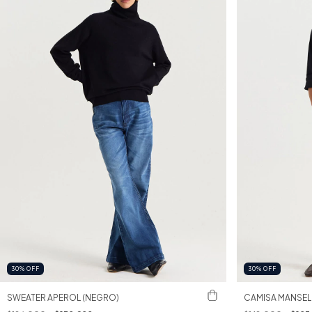
30
%
OFF
30
%
OFF
SWEATER APEROL (NEGRO)
CAMISA MANSELL