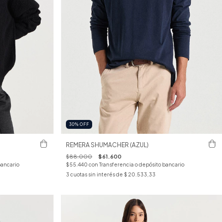
30
%
OFF
REMERA SHUMACHER (AZUL)
$88.000
$61.600
bancario
$55.440
con
Transferencia o depósito bancario
3
cuotas sin interés de
$ 20.533,33