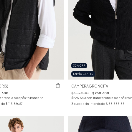
30
%
OFF
ENVÍO GRATIS
GRIS)
CAMPERA BRONCITA
1.600
$358.000
$250.600
sferencia o depósito bancario
$225.540
con
Transferencia o depósito 
s de
$ 113.866,67
3
cuotas sin interés de
$ 83.533,33