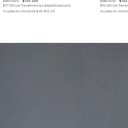
$186.000
$130.200
$148.000
$103
$117.180
con
Transferencia o depósito bancario
$93.240
con
Transf
3
cuotas sin interés de
$ 43.400,00
3
cuotas sin interé