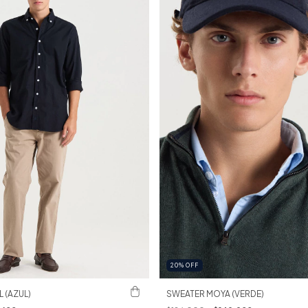
20
%
OFF
 (AZUL)
SWEATER MOYA (VERDE)