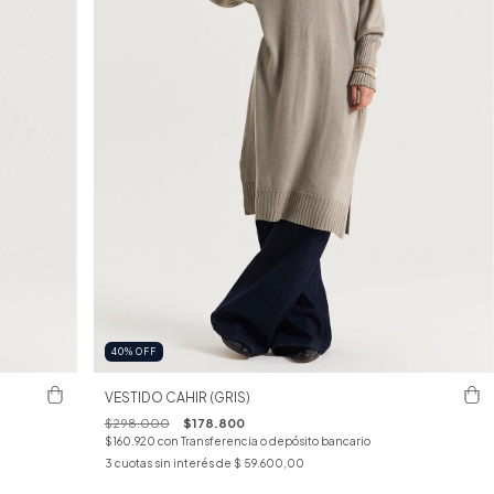
40
%
OFF
VESTIDO CAHIR (GRIS)
$298.000
$178.800
$160.920
con
Transferencia o depósito bancario
3
cuotas sin interés de
$ 59.600,00