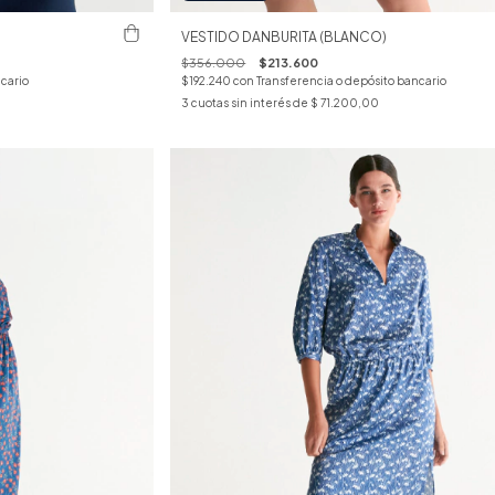
VESTIDO DANBURITA (BLANCO)
$356.000
$213.600
cario
$192.240
con
Transferencia o depósito bancario
3
cuotas sin interés de
$ 71.200,00