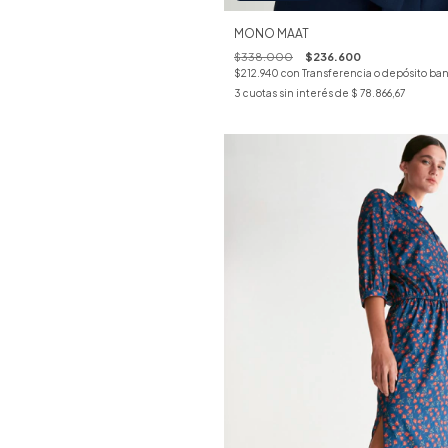
MONO MAAT
$338.000
$236.600
$212.940
con
Transferencia o depósito ban
3
cuotas sin interés de
$ 78.866,67