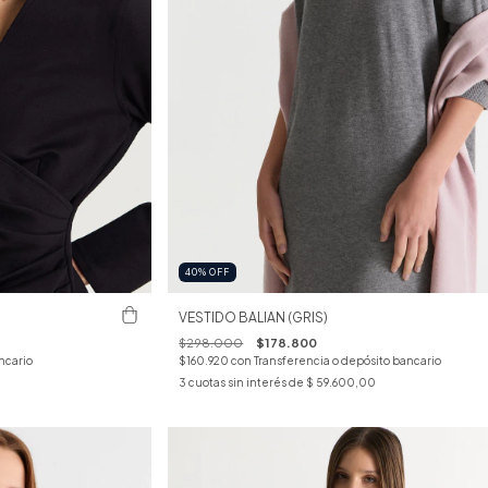
40
%
OFF
VESTIDO BALIAN (GRIS)
$298.000
$178.800
ncario
$160.920
con
Transferencia o depósito bancario
3
cuotas sin interés de
$ 59.600,00