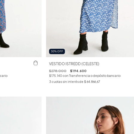
30
%
OFF
VESTIDO ISTREDD (CELESTE)
$278.000
$194.600
cario
$175.140
con
Transferencia o depósito bancario
3
cuotas sin interés de
$ 64.866,67