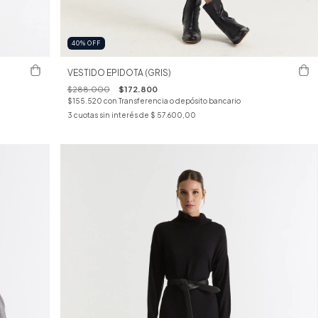
40
%
OFF
VESTIDO EPIDOTA (GRIS)
$288.000
$172.800
$155.520
con
Transferencia o depósito bancario
3
cuotas sin interés de
$ 57.600,00