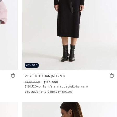
40
%
OFF
VESTIDO BALIAN (NEGRO)
$298.000
$178.800
$160.920
con
Transferencia o depósito bancario
3
cuotas sin interés de
$ 59.600,00