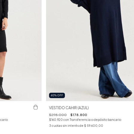
40
%
OFF
VESTIDO CAHIR (AZUL)
$298.000
$178.800
cario
$160.920
con
Transferencia o depósito bancario
3
cuotas sin interés de
$ 59.600,00