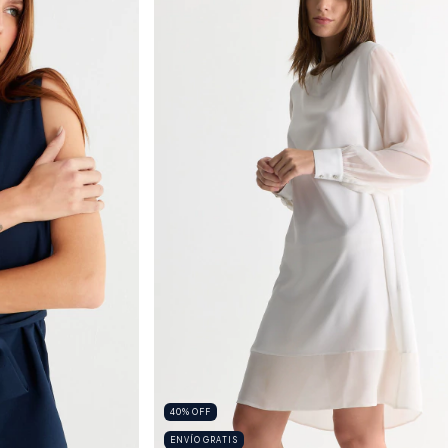
40
%
OFF
ENVÍO GRATIS