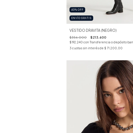
40
%
OFF
ENVÍO GRATIS
VESTIDO DRAVITA (NEGRO)
$356.000
$213.600
$192.240
con
Transferencia o depósito ban
3
cuotas sin interés de
$ 71.200,00