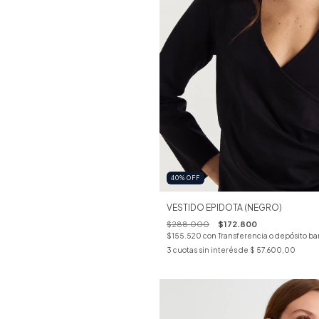
40
%
OFF
VESTIDO EPIDOTA (NEGRO)
$288.000
$172.800
$155.520
con
Transferencia o depósito ba
3
cuotas sin interés de
$ 57.600,00