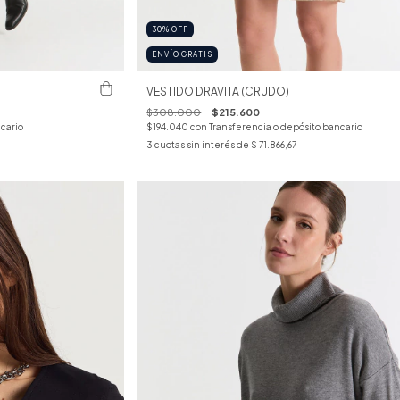
30
%
OFF
ENVÍO GRATIS
VESTIDO DRAVITA (CRUDO)
$308.000
$215.600
cario
$194.040
con
Transferencia o depósito bancario
3
cuotas sin interés de
$ 71.866,67