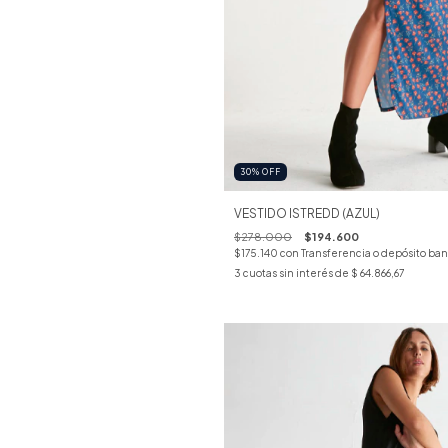
30
%
OFF
VESTIDO ISTREDD (AZUL)
$278.000
$194.600
$175.140
con
Transferencia o depósito ban
3
cuotas sin interés de
$ 64.866,67