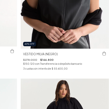
40
%
OFF
VESTIDO MILVA (NEGRO)
$278.000
$166.800
$150.120
con
Transferencia o depósito bancario
3
cuotas sin interés de
$ 55.600,00