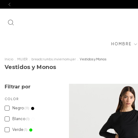
HOMBRE
Inicio
.
MUJER
.
breadcrumbs.inviernomujer
.
Vestidos y Monos
Vestidos y Monos
Filtrar por
COLOR
Negro
(11)
Blanco
(1)
Verde
(1)