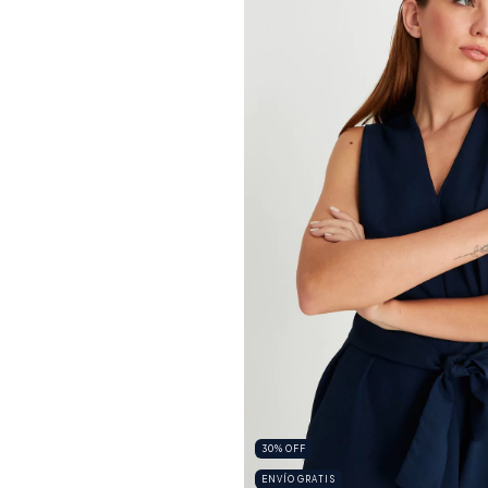
30
%
OFF
ENVÍO GRATIS