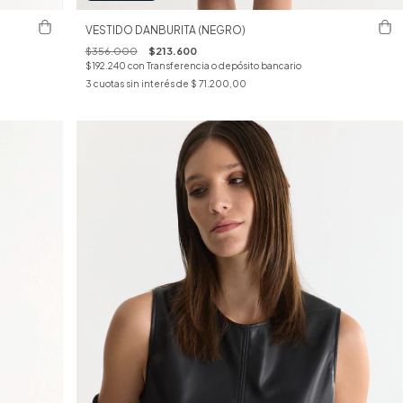
VESTIDO DANBURITA (NEGRO)
$356.000
$213.600
$192.240
con
Transferencia o depósito bancario
3
cuotas sin interés de
$ 71.200,00