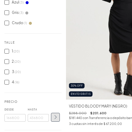
Azul
(3)
Gris
(3)
Crudo
(1)
TALLE
1
(20)
2
(20)
3
(20)
4
(16)
30
%
OFF
ENVÍO GRATIS
PRECIO
VESTIDO BLOODY MARY (NEGRO)
DESDE
HASTA
$288.000
$201.600
$181.440
con
Transferencia o depósito ban
3
cuotas sin interés de
$ 67.200,00