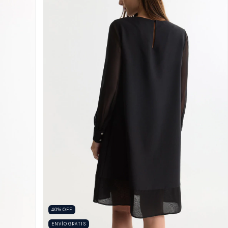
40
%
OFF
ENVÍO GRATIS