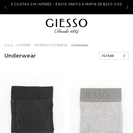
3 CUOTAS SIN INTERÉS - ENVÍO GRATIS A PARTIR DE $200.000
Inicio
.
HOMBRE
.
INVIERNO HOMBRE 26
.
Underwear
Underwear
FILTRAR