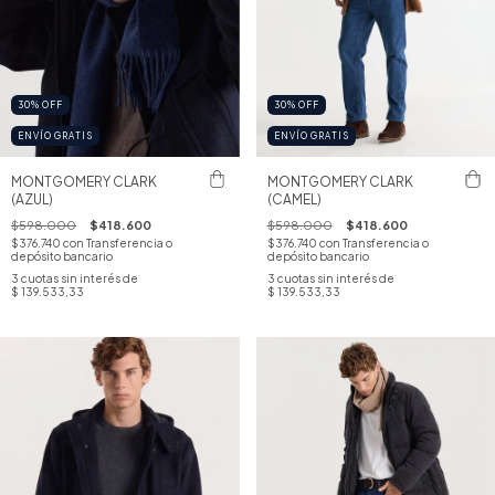
30
%
OFF
30
%
OFF
ENVÍO GRATIS
ENVÍO GRATIS
MONTGOMERY CLARK
MONTGOMERY CLARK
(AZUL)
(CAMEL)
$598.000
$418.600
$598.000
$418.600
$376.740
con
Transferencia o
$376.740
con
Transferencia o
depósito bancario
depósito bancario
3
cuotas sin interés de
3
cuotas sin interés de
$ 139.533,33
$ 139.533,33