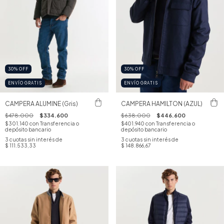
30
%
OFF
30
%
OFF
ENVÍO GRATIS
ENVÍO GRATIS
CAMPERA ALUMINE (Gris)
CAMPERA HAMILTON (AZUL)
$478.000
$334.600
$638.000
$446.600
$301.140
con
Transferencia o
$401.940
con
Transferencia o
depósito bancario
depósito bancario
3
cuotas sin interés de
3
cuotas sin interés de
$ 111.533,33
$ 148.866,67