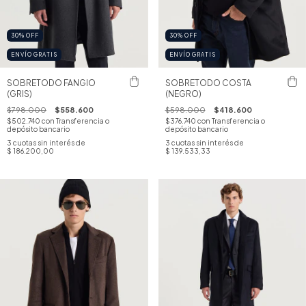
30
%
OFF
30
%
OFF
ENVÍO GRATIS
ENVÍO GRATIS
SOBRETODO FANGIO
SOBRETODO COSTA
(GRIS)
(NEGRO)
$798.000
$558.600
$598.000
$418.600
$502.740
con
Transferencia o
$376.740
con
Transferencia o
depósito bancario
depósito bancario
3
cuotas sin interés de
3
cuotas sin interés de
$ 186.200,00
$ 139.533,33