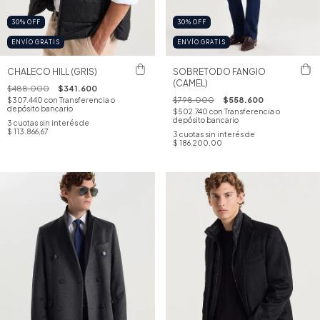
30
%
OFF
30
%
OFF
ENVÍO GRATIS
ENVÍO GRATIS
CHALECO HILL (GRIS)
SOBRETODO FANGIO
(CAMEL)
$488.000
$341.600
$798.000
$558.600
$307.440
con
Transferencia o
depósito bancario
$502.740
con
Transferencia o
depósito bancario
3
cuotas sin interés de
$ 113.866,67
3
cuotas sin interés de
$ 186.200,00