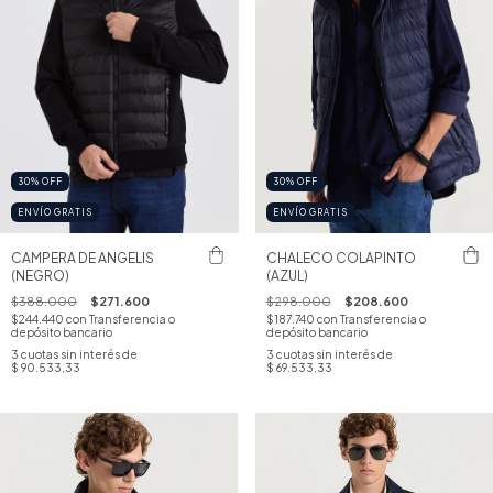
30
%
OFF
30
%
OFF
ENVÍO GRATIS
ENVÍO GRATIS
CAMPERA DE ANGELIS
CHALECO COLAPINTO
(NEGRO)
(AZUL)
$388.000
$271.600
$298.000
$208.600
$244.440
con
Transferencia o
$187.740
con
Transferencia o
depósito bancario
depósito bancario
3
cuotas sin interés de
3
cuotas sin interés de
$ 90.533,33
$ 69.533,33