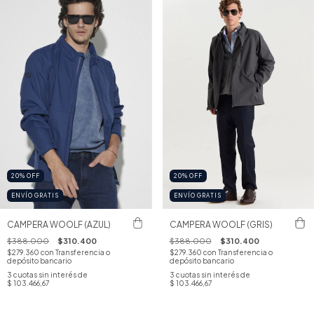
20
%
OFF
20
%
OFF
ENVÍO GRATIS
ENVÍO GRATIS
CAMPERA WOOLF (AZUL)
CAMPERA WOOLF (GRIS)
$388.000
$310.400
$388.000
$310.400
$279.360
con
Transferencia o
$279.360
con
Transferencia o
depósito bancario
depósito bancario
3
cuotas sin interés de
3
cuotas sin interés de
$ 103.466,67
$ 103.466,67