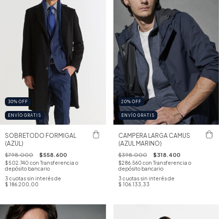
30
%
OFF
20
%
OFF
ENVÍO GRATIS
ENVÍO GRATIS
SOBRETODO FORMIGAL
CAMPERA LARGA CAMUS
(AZUL)
(AZUL MARINO)
$798.000
$558.600
$398.000
$318.400
$502.740
con
Transferencia o
$286.560
con
Transferencia o
depósito bancario
depósito bancario
3
cuotas sin interés de
3
cuotas sin interés de
$ 186.200,00
$ 106.133,33