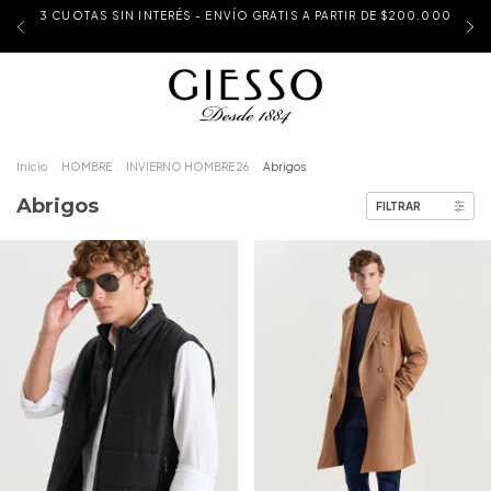
3 CUOTAS SIN INTERÉS - ENVÍO GRATIS A PARTIR DE $200.000
Inicio
.
HOMBRE
.
INVIERNO HOMBRE 26
.
Abrigos
Abrigos
FILTRAR