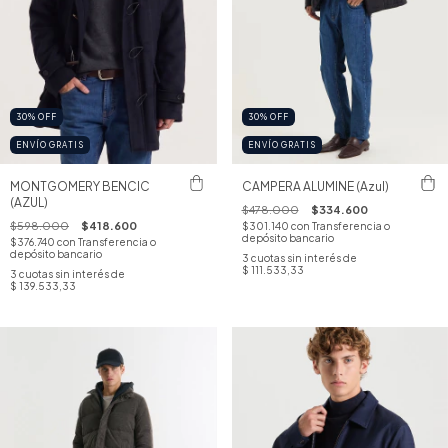
30
%
OFF
30
%
OFF
ENVÍO GRATIS
ENVÍO GRATIS
MONTGOMERY BENCIC
CAMPERA ALUMINE (Azul)
(AZUL)
$478.000
$334.600
$598.000
$418.600
$301.140
con
Transferencia o
depósito bancario
$376.740
con
Transferencia o
depósito bancario
3
cuotas sin interés de
$ 111.533,33
3
cuotas sin interés de
$ 139.533,33