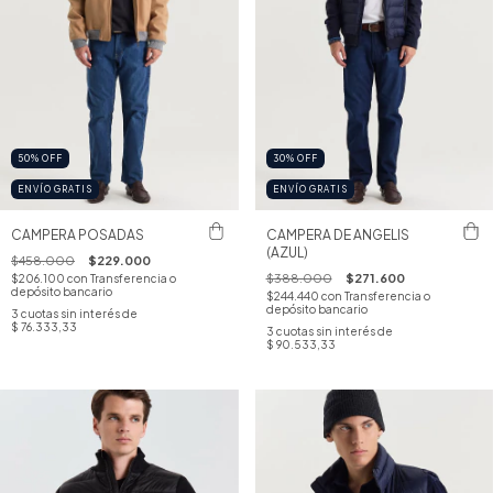
50
%
OFF
30
%
OFF
ENVÍO GRATIS
ENVÍO GRATIS
CAMPERA POSADAS
CAMPERA DE ANGELIS
(AZUL)
$458.000
$229.000
$388.000
$271.600
$206.100
con
Transferencia o
depósito bancario
$244.440
con
Transferencia o
depósito bancario
3
cuotas sin interés de
$ 76.333,33
3
cuotas sin interés de
$ 90.533,33