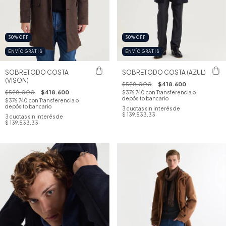
30
%
OFF
30
%
OFF
ENVÍO GRATIS
ENVÍO GRATIS
SOBRETODO COSTA
SOBRETODO COSTA (AZUL)
(VISON)
$598.000
$418.600
$598.000
$418.600
$376.740
con
Transferencia o
depósito bancario
$376.740
con
Transferencia o
depósito bancario
3
cuotas sin interés de
$ 139.533,33
3
cuotas sin interés de
$ 139.533,33