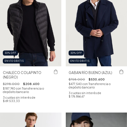
30
%
OFF
30
%
OFF
ENVÍO GRATIS
ENVÍO GRATIS
CHALECO COLAPINTO
GABAN RÍO BUENO (AZUL)
(NEGRO)
$758.000
$530.600
$298.000
$208.600
$477.540
con
Transferencia o
depósito bancario
$187.740
con
Transferencia o
depósito bancario
3
cuotas sin interés de
$ 176.866,67
3
cuotas sin interés de
$ 69.533,33