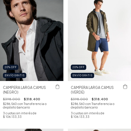
20
%
OFF
20
%
OFF
ENVÍO GRATIS
ENVÍO GRATIS
CAMPERA LARGA CAMUS
CAMPERA LARGA CAMUS
(NEGRO)
(VERDE)
$398.000
$318.400
$398.000
$318.400
$286.560
con
Transferencia o
$286.560
con
Transferencia o
depósito bancario
depósito bancario
3
cuotas sin interés de
3
cuotas sin interés de
$ 106.133,33
$ 106.133,33