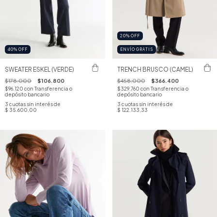
20
%
OFF
40
%
OFF
ENVÍO GRATIS
SWEATER ESKEL (VERDE)
TRENCH BRUSCO (CAMEL)
$178.000
$106.800
$458.000
$366.400
$96.120
con
Transferencia o
$329.760
con
Transferencia o
depósito bancario
depósito bancario
3
cuotas sin interés de
3
cuotas sin interés de
$ 35.600,00
$ 122.133,33