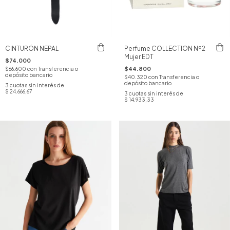
CINTURÓN NEPAL
Perfume COLLECTION Nº2
Mujer EDT
$74.000
$44.800
$66.600
con
Transferencia o
depósito bancario
$40.320
con
Transferencia o
depósito bancario
3
cuotas sin interés de
$ 24.666,67
3
cuotas sin interés de
$ 14.933,33