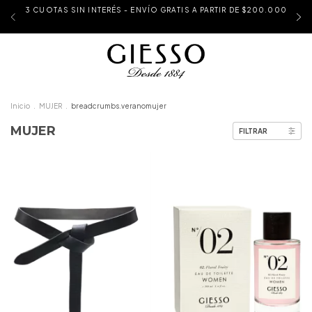
3 CUOTAS SIN INTERÉS - ENVÍO GRATIS A PARTIR DE $200.000
Inicio
.
MUJER
.
breadcrumbs.veranomujer
MUJER
FILTRAR