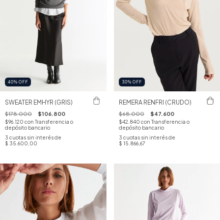
40
%
OFF
30
%
OFF
SWEATER EMHYR (GRIS)
REMERA RENFRI (CRUDO)
$178.000
$106.800
$68.000
$47.600
$96.120
con
Transferencia o
$42.840
con
Transferencia o
depósito bancario
depósito bancario
3
cuotas sin interés de
3
cuotas sin interés de
$ 35.600,00
$ 15.866,67