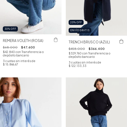
20
%
OFF
30
%
OFF
ENVÍO GRATIS
REMERA VOLETH (ROSA)
TRENCH BRUSCO (AZUL)
$68.000
$47.600
$458.000
$366.400
$42.840
con
Transferencia o
$329.760
con
Transferencia o
depósito bancario
depósito bancario
3
cuotas sin interés de
3
cuotas sin interés de
$ 15.866,67
$ 122.133,33