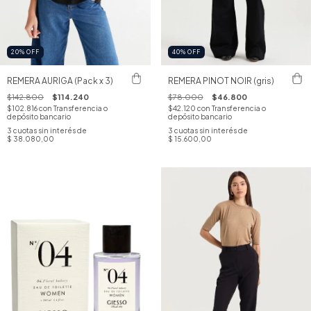
20
%
OFF
40
%
OFF
REMERA AURIGA (Pack x 3)
REMERA PINOT NOIR (gris)
$142.800
$114.240
$78.000
$46.800
$102.816
con
Transferencia o
$42.120
con
Transferencia o
depósito bancario
depósito bancario
3
cuotas sin interés de
3
cuotas sin interés de
$ 38.080,00
$ 15.600,00