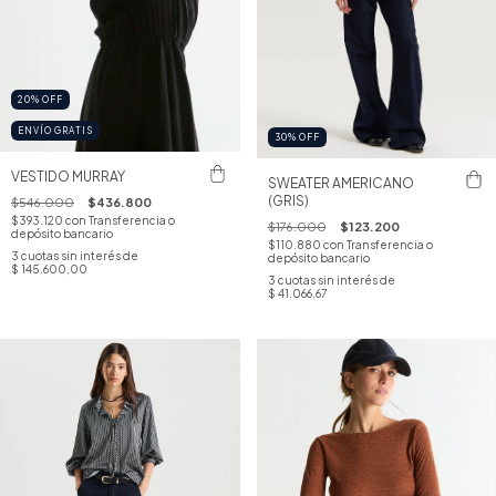
20
%
OFF
ENVÍO GRATIS
30
%
OFF
VESTIDO MURRAY
SWEATER AMERICANO
(GRIS)
$546.000
$436.800
$393.120
con
Transferencia o
$176.000
$123.200
depósito bancario
$110.880
con
Transferencia o
3
cuotas sin interés de
depósito bancario
$ 145.600,00
3
cuotas sin interés de
$ 41.066,67