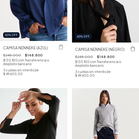
40
%
OFF
40
%
OFF
CAMISA NENNEKE (AZUL)
CAMISA NENNEKE (NEGRO)
$248.000
$148.800
$248.000
$148.800
$133.920
con
Transferencia o
$133.920
con
Transferencia o
depósito bancario
depósito bancario
3
cuotas sin interés de
3
cuotas sin interés de
$ 49.600,00
$ 49.600,00