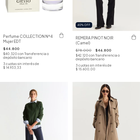
40
%
OFF
Perfume COLLECTION Nº4
REMERA PINOT NOIR
Mujer EDT
(Camel)
$44.800
$78.000
$46.800
$40.320
con
Transferencia o
$42.120
con
Transferencia o
depósito bancario
depósito bancario
3
cuotas sin interés de
3
cuotas sin interés de
$ 14.933,33
$ 15.600,00