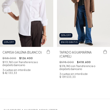
30
%
OFF
20
%
OFF
ENVÍO GRATIS
CAMISA GALENA (BLANCO)
TAPADO AGUAMARINA
(CAMEL)
$158.000
$126.400
$598.000
$418.600
$113.760
con
Transferencia o
depósito bancario
$376.740
con
Transferencia o
depósito bancario
3
cuotas sin interés de
$ 42.133,33
3
cuotas sin interés de
$ 139.533,33