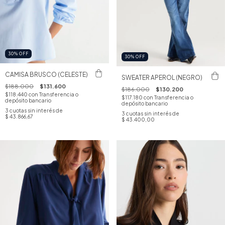
30
%
OFF
30
%
OFF
CAMISA BRUSCO (CELESTE)
SWEATER APEROL (NEGRO)
$188.000
$131.600
$186.000
$130.200
$118.440
con
Transferencia o
$117.180
con
Transferencia o
depósito bancario
depósito bancario
3
cuotas sin interés de
3
cuotas sin interés de
$ 43.866,67
$ 43.400,00