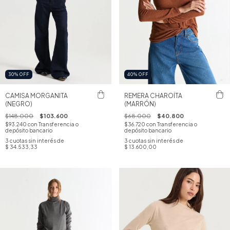
30
%
OFF
40
%
OFF
CAMISA MORGANITA
REMERA CHAROÍTA
(NEGRO)
(MARRÓN)
$148.000
$103.600
$68.000
$40.800
$93.240
con
Transferencia o
$36.720
con
Transferencia o
depósito bancario
depósito bancario
3
cuotas sin interés de
3
cuotas sin interés de
$ 34.533,33
$ 13.600,00