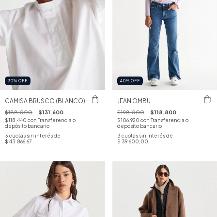
30
%
OFF
40
%
OFF
CAMISA BRUSCO (BLANCO)
JEAN OMBU
$188.000
$131.600
$198.000
$118.800
$118.440
con
Transferencia o
$106.920
con
Transferencia o
depósito bancario
depósito bancario
3
cuotas sin interés de
3
cuotas sin interés de
$ 43.866,67
$ 39.600,00