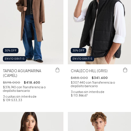
30
%
OFF
30
%
OFF
ENVÍO GRATIS
ENVÍO GRATIS
TAPADO AGUAMARINA
CHALECO HILL (GRIS)
(CAMEL)
$488.000
$341.600
$598.000
$418.600
$307.440
con
Transferencia o
depósito bancario
$376.740
con
Transferencia o
depósito bancario
3
cuotas sin interés de
$ 113.866,67
3
cuotas sin interés de
$ 139.533,33