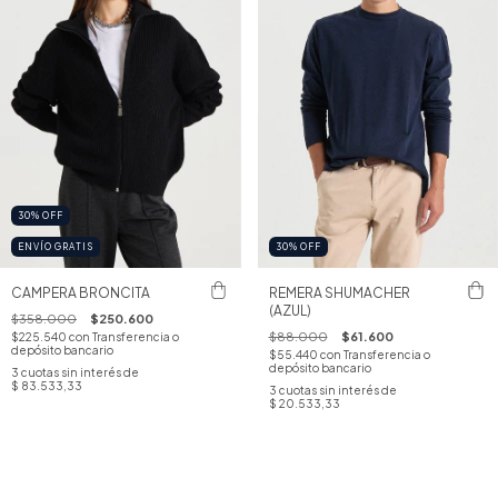
30
%
OFF
ENVÍO GRATIS
30
%
OFF
CAMPERA BRONCITA
REMERA SHUMACHER
(AZUL)
$358.000
$250.600
$88.000
$61.600
$225.540
con
Transferencia o
depósito bancario
$55.440
con
Transferencia o
depósito bancario
3
cuotas sin interés de
$ 83.533,33
3
cuotas sin interés de
$ 20.533,33