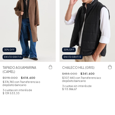
30
%
OFF
30
%
OFF
ENVÍO GRATIS
ENVÍO GRATIS
TAPADO AGUAMARINA
CHALECO HILL (GRIS)
(CAMEL)
$488.000
$341.600
$598.000
$418.600
$307.440
con
Transferencia o
depósito bancario
$376.740
con
Transferencia o
depósito bancario
3
cuotas sin interés de
$ 113.866,67
3
cuotas sin interés de
$ 139.533,33