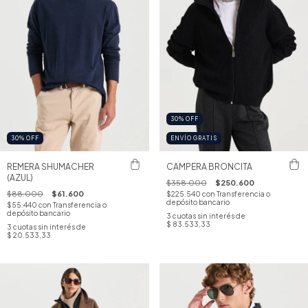
30
%
OFF
30
%
OFF
ENVÍO GRATIS
REMERA SHUMACHER
CAMPERA BRONCITA
(AZUL)
$358.000
$250.600
$88.000
$61.600
$225.540
con
Transferencia o
depósito bancario
$55.440
con
Transferencia o
depósito bancario
3
cuotas sin interés de
$ 83.533,33
3
cuotas sin interés de
$ 20.533,33