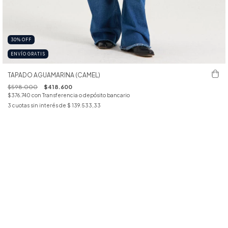
30
%
OFF
ENVÍO GRATIS
TAPADO AGUAMARINA (CAMEL)
$598.000
$418.600
$376.740
con
Transferencia o depósito bancario
3
cuotas sin interés de
$ 139.533,33