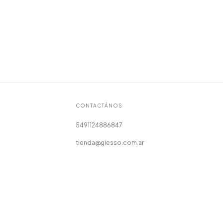
CONTACTÁNOS
5491124886847
tienda@giesso.com.ar