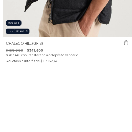
30
%
OFF
ENVÍO GRATIS
CHALECO HILL (GRIS)
$488.000
$341.600
$307.440
con
Transferencia o depósito bancario
3
cuotas sin interés de
$ 113.866,67