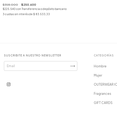
$358.000
$250.600
$225.540
con
Transferencia o depósito bancario
3
cuotas sin interés de
$ 83.533,33
SUSCRIBITE A NUESTRO NEWSLETTER
CATEGORÍAS
Hombre
Mujer
OUTERWEAR I
Fragrances
GIFT CARDS