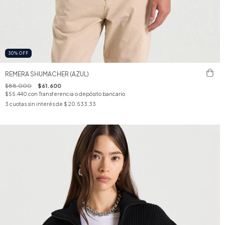
30
%
OFF
REMERA SHUMACHER (AZUL)
$88.000
$61.600
$55.440
con
Transferencia o depósito bancario
3
cuotas sin interés de
$ 20.533,33