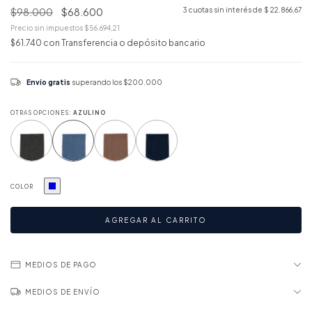
$98.000
$68.600
3
cuotas sin interés de
$ 22.866,67
Precio sin impuestos
$56.694,21
$61.740
con
Transferencia o depósito bancario
Envío gratis
superando los
$200.000
OTRAS OPCIONES:
AZULINO
COLOR
MEDIOS DE PAGO
MEDIOS DE ENVÍO