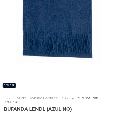
30
%
OFF
Inicio
.
HOMBRE
.
INVIERNO HOMBRE 26
.
Bufandas
.
BUFANDA LENDL
(AZULINO)
BUFANDA LENDL (AZULINO)