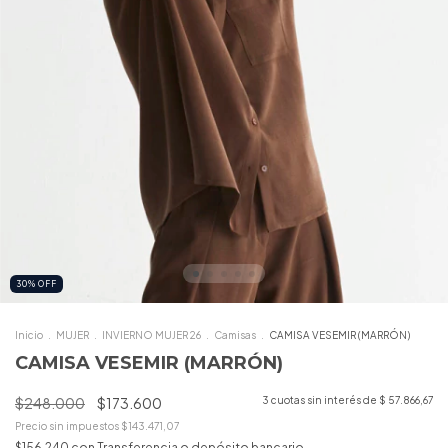
30
%
OFF
Inicio
.
MUJER
.
INVIERNO MUJER 26
.
Camisas
.
CAMISA VESEMIR (MARRÓN)
CAMISA VESEMIR (MARRÓN)
$248.000
$173.600
3
cuotas sin interés de
$ 57.866,67
Precio sin impuestos
$143.471,07
$156.240
con
Transferencia o depósito bancario