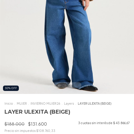
30
%
OFF
Inicio
.
MUJER
.
INVIERNO MUJER 26
.
Layers
.
LAYER ULEXITA (BEIGE)
LAYER ULEXITA (BEIGE)
$188.000
$131.600
3
cuotas sin interés de
$ 43.866,67
Precio sin impuestos
$108.760,33