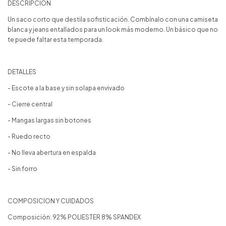
DESCRIPCIÓN
Un saco corto que destila sofisticación. Combínalo con una camiseta
blanca y jeans entallados para un look más moderno. Un básico que no
te puede faltar esta temporada.
DETALLES
- Escote a la base y sin solapa envivado
- Cierre central
- Mangas largas sin botones
- Ruedo recto
- No lleva abertura en espalda
- Sin forro
COMPOSICION Y CUIDADOS
Composición: 92% POLIESTER 8% SPANDEX