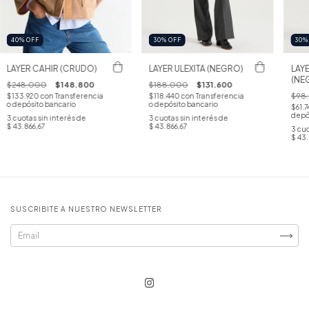
40
%
OFF
30
%
OFF
30
LAYER CAHIR (CRUDO)
LAYER ULEXITA (NEGRO)
LAY
(NE
$248.000
$148.800
$188.000
$131.600
$98
$133.920
con
Transferencia
$118.440
con
Transferencia
o depósito bancario
o depósito bancario
$61.
depó
3
cuotas sin interés de
3
cuotas sin interés de
$ 43.866,67
$ 43.866,67
3
cuo
$ 43.
SUSCRIBITE A NUESTRO NEWSLETTER