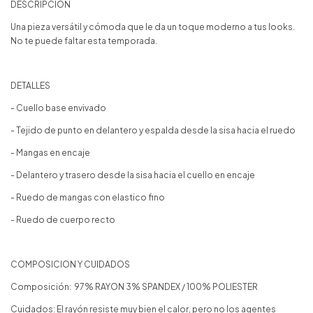
DESCRIPCIÓN
Una pieza versátil y cómoda que le da un toque moderno a tus looks.
No te puede faltar esta temporada.
DETALLES
- Cuello base envivado
- Tejido de punto en delantero y espalda desde la sisa hacia el ruedo
- Mangas en encaje
- Delantero y trasero desde la sisa hacia el cuello en encaje
- Ruedo de mangas con elastico fino
- Ruedo de cuerpo recto
COMPOSICION Y CUIDADOS
Composición: 97% RAYON 3% SPANDEX / 100% POLIESTER
Cuidados: El rayón resiste muy bien el calor, pero no los agentes