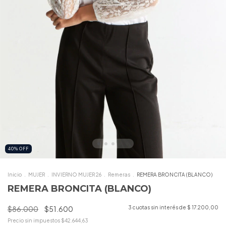
40
%
OFF
Inicio
.
MUJER
.
INVIERNO MUJER 26
.
Remeras
.
REMERA BRONCITA (BLANCO)
REMERA BRONCITA (BLANCO)
$86.000
$51.600
3
cuotas sin interés de
$ 17.200,00
Precio sin impuestos
$42.644,63