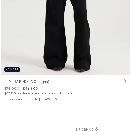
40
%
OFF
REMERA PINOT NOIR (gris)
$78.000
$46.800
$42.120
con
Transferencia o depósito bancario
3
cuotas sin interés de
$ 13.600,00
INFORMACIÓN