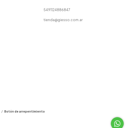
5491124886847
tienda@giesso.com.ar
/
Botón de arrepentimiento