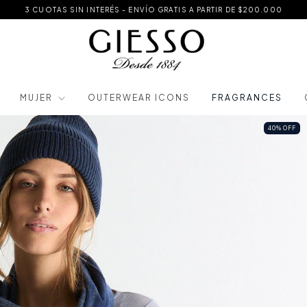
3 CUOTAS SIN INTERÉS - ENVÍO GRATIS A PARTIR DE $200.000
MUJER
OUTERWEAR ICONS
FRAGRANCES
40
%
OFF