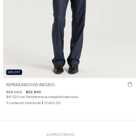
40
%
OFF
REMERA RADOVID (NEGRO)
$88.000
$52.800
$47.520
con
Transferencia o depósito bancario
3
cuotas sin interés de
$ 13.600,00
CONTACTÁNOS