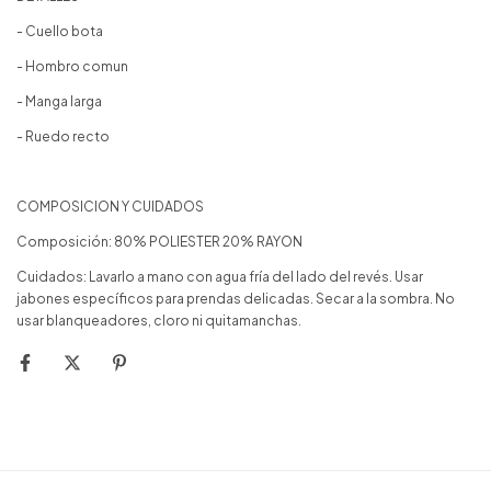
- Cuello bota
- Hombro comun
- Manga larga
- Ruedo recto
COMPOSICION Y CUIDADOS
Composición: 80% POLIESTER 20% RAYON
Cuidados: Lavarlo a mano con agua fría del lado del revés. Usar
jabones específicos para prendas delicadas. Secar a la sombra. No
usar blanqueadores, cloro ni quitamanchas.