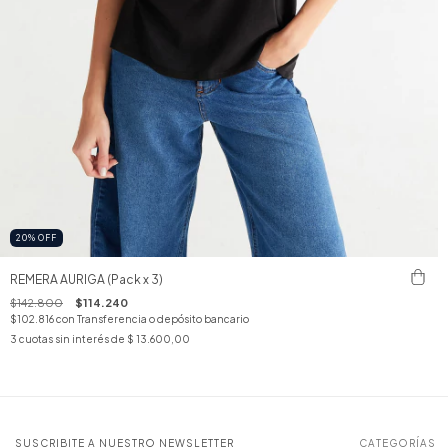
20
%
OFF
REMERA AURIGA (Pack x 3)
$142.800
$114.240
$102.816
con
Transferencia o depósito bancario
3
cuotas sin interés de
$ 13.600,00
SUSCRIBITE A NUESTRO NEWSLETTER
CATEGORÍAS