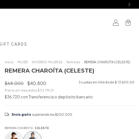
0
GIFT CARDS
Inicio
.
MUJER
.
INVIERNO MUJER 26
.
Remeras
.
REMERA CHAROÍTA (CELESTE)
REMERA CHAROÍTA (CELESTE)
$68.000
$40.800
3
cuotas sin interés de
$ 13.600,00
Precio sin impuestos
$33.719,01
$36.720
con
Transferencia o depósito bancario
Envío gratis
superando los
$200.000
REMERA CHAROITA:
CELESTE