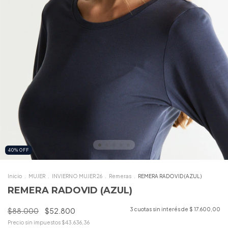
40
%
OFF
Inicio
.
MUJER
.
INVIERNO MUJER 26
.
Remeras
.
REMERA RADOVID (AZUL)
REMERA RADOVID (AZUL)
$88.000
$52.800
3
cuotas sin interés de
$ 17.600,00
Precio sin impuestos
$43.636,36