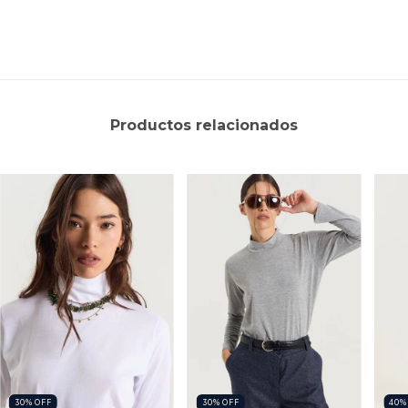
Productos relacionados
30
%
OFF
30
%
OFF
40