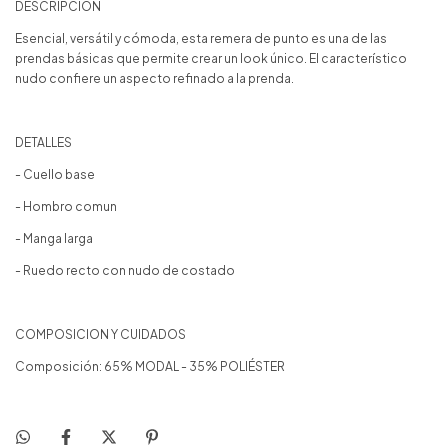
DESCRIPCIÓN
Esencial, versátil y cómoda, esta remera de punto es una de las
prendas básicas que permite crear un look único. El característico
nudo confiere un aspecto refinado a la prenda.
DETALLES
- Cuello base
- Hombro comun
- Manga larga
- Ruedo recto con nudo de costado
COMPOSICION Y CUIDADOS
Composición: 65% MODAL - 35% POLIÉSTER