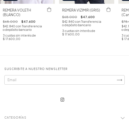
REMERA VOLETH
REMERA VIZIMIR (GRIS)
REM
(BLANCO)
(Ca
$68.000
$47.600
$68.000
$47.600
$78
$42.840
con
Transferencia
o depósito bancario
$42.840
con
Transferencia
$42.
o depósito bancario
o dep
3
cuotas sin interés de
$ 17.600,00
3
cuotas sin interés de
3
cuo
$ 17.600,00
$ 17
SUSCRIBITE A NUESTRO NEWSLETTER
CATEGORÍAS