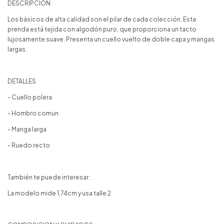
DESCRIPCIÓN
Los básicos de alta calidad son el pilar de cada colección. Esta
prenda está tejida con algodón puro, que proporciona un tacto
lujosamente suave. Presenta un cuello vuelto de doble capa y mangas
largas.
DETALLES
- Cuello polera
- Hombro comun
- Manga larga
- Ruedo recto
También te puede interesar:
La modelo mide 1,74cm y usa talle 2