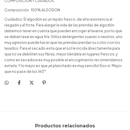
COMPOSICION Y CUIDADOS
Composición: 100% ALGODON
Cuidados: El algodón es un tejido fresco, de alta resistencia al
rasgado y al frote. Para alargar la vida de las prendas de algodón
debemos tener en cuenta que pueden encoger al lavarse, por lo que
se deben lavar en agua fría. Utiliza detergentes suaves o neutros, uno
muy agresivo puede hacer que las prendas pierdan su color con los
lavados. Para el secado evita que el sol le incida directamente para
que no se debiliten sus fibras, mejor tiéndela en lugares frescos; y
como en secadora es muy posible el encogimiento recomendamos
evitarla. Y lo mejor es que ¡el planchado es muy sencillo! Eso sí: Mejor
que no pase de los 160°.
Productos relacionados