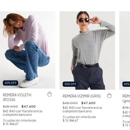
30
%
OFF
30
%
OFF
40
REMERA VOLETH
REMERA VIZIMIR (GRIS)
REM
(ROSA)
(gris
$68.000
$47.600
$68.000
$47.600
$78
$42.840
con
Transferencia
$42.840
con
Transferencia
o depósito bancario
$42.
o depósito bancario
o dep
3
cuotas sin interés de
3
cuotas sin interés de
$ 15.866,67
3
cuo
$ 15.866,67
$ 15.