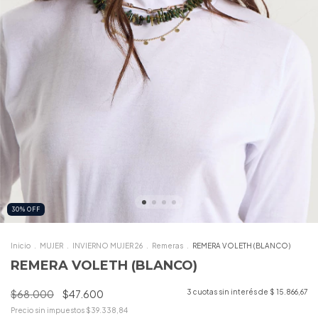
30
%
OFF
Inicio
.
MUJER
.
INVIERNO MUJER 26
.
Remeras
.
REMERA VOLETH (BLANCO)
REMERA VOLETH (BLANCO)
$68.000
$47.600
3
cuotas sin interés de
$ 15.866,67
Precio sin impuestos
$39.338,84