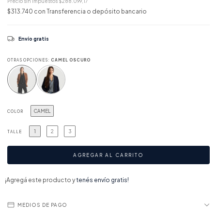
Precio sin impuestos
$288.099,17
$313.740
con
Transferencia o depósito bancario
Envío gratis
OTRAS OPCIONES:
CAMEL OSCURO
CAMEL
COLOR
1
2
3
TALLE
¡Agregá este producto y
tenés envío gratis!
MEDIOS DE PAGO