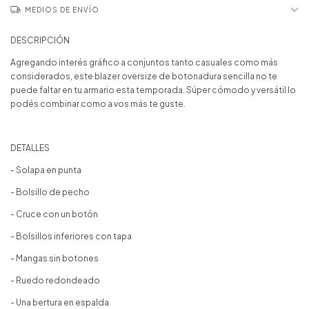
MEDIOS DE ENVÍO
DESCRIPCIÓN
Agregando interés gráfico a conjuntos tanto casuales como más
considerados, este blazer oversize de botonadura sencilla no te
puede faltar en tu armario esta temporada. Súper cómodo y versátil lo
podés combinar como a vos más te guste.
DETALLES
- Solapa en punta
- Bolsillo de pecho
- Cruce con un botón
- Bolsillos inferiores con tapa
- Mangas sin botones
- Ruedo redondeado
- Una bertura en espalda