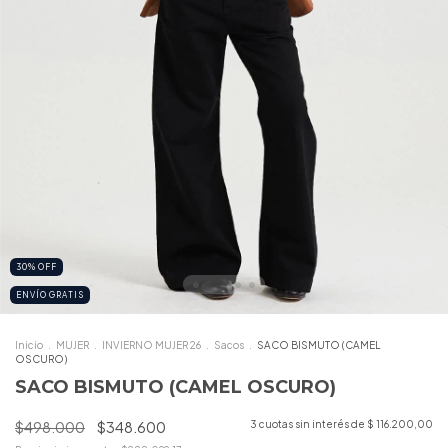
30
%
OFF
ENVÍO GRATIS
Inicio
.
MUJER
.
INVIERNO MUJER 26
.
Sacos
.
SACO BISMUTO (CAMEL
OSCURO)
SACO BISMUTO (CAMEL OSCURO)
$498.000
$348.600
3
cuotas sin interés de
$ 116.200,00