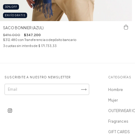
30
%
OFF
ENVÍO GRATIS
SACO BONNIER (AZUL)
$496.000
$347.200
$312.480
con
Transferencia o depósito bancario
3
cuotas sin interés de
$ 171.733,33
SUSCRIBITE A NUESTRO NEWSLETTER
CATEGORÍAS
Hombre
Mujer
OUTERWEAR I
Fragrances
GIFT CARDS