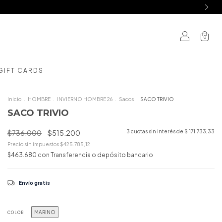
0
GIFT CARDS
Inicio
.
HOMBRE
.
INVIERNO HOMBRE 26
.
Sacos
.
SACO TRIVIO
SACO TRIVIO
$736.000
$515.200
3
cuotas sin interés de
$ 171.733,33
Precio sin impuestos
$425.785,12
$463.680
con
Transferencia o depósito bancario
Envío gratis
MARINO
COLOR