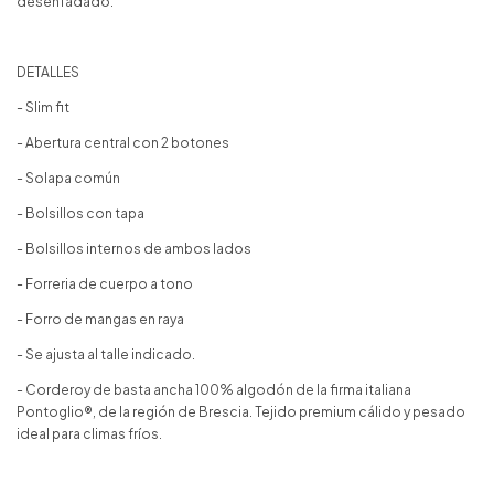
desenfadado.
DETALLES
- Slim fit
- Abertura central con 2 botones
- Solapa común
- Bolsillos con tapa
- Bolsillos internos de ambos lados
- Forreria de cuerpo a tono
- Forro de mangas en raya
- Se ajusta al talle indicado.
- Corderoy de basta ancha 100% algodón de la firma italiana
Pontoglio®, de la región de Brescia. Tejido premium cálido y pesado
ideal para climas fríos.