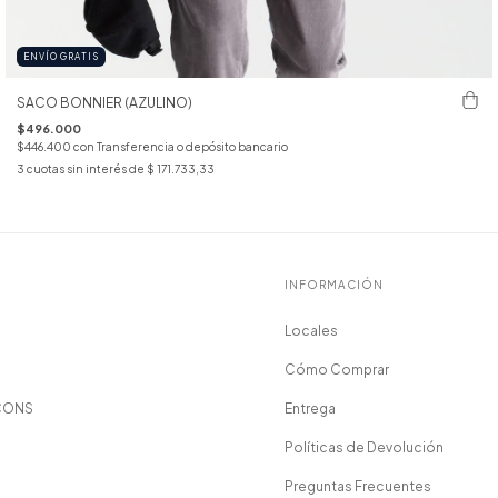
ENVÍO GRATIS
SACO BONNIER (AZULINO)
$496.000
$446.400
con
Transferencia o depósito bancario
3
cuotas sin interés de
$ 171.733,33
INFORMACIÓN
Locales
Cómo Comprar
CONS
Entrega
Políticas de Devolución
Preguntas Frecuentes