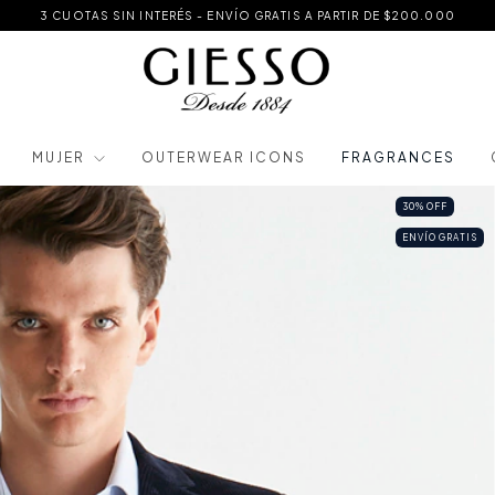
3 CUOTAS SIN INTERÉS - ENVÍO GRATIS A PARTIR DE $200.000
MUJER
OUTERWEAR ICONS
FRAGRANCES
30
%
OFF
ENVÍO GRATIS