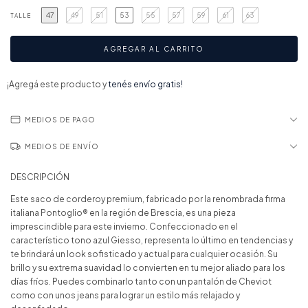
47
49
51
53
55
57
59
61
63
TALLE
¡Agregá este producto y
tenés envío gratis!
MEDIOS DE PAGO
MEDIOS DE ENVÍO
DESCRIPCIÓN
Este saco de corderoy premium, fabricado por la renombrada firma
italiana Pontoglio® en la región de Brescia, es una pieza
imprescindible para este invierno. Confeccionado en el
característico tono azul Giesso, representa lo último en tendencias y
te brindará un look sofisticado y actual para cualquier ocasión. Su
brillo y su extrema suavidad lo convierten en tu mejor aliado para los
días fríos. Puedes combinarlo tanto con un pantalón de Cheviot
como con unos jeans para lograr un estilo más relajado y