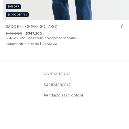
30
%
OFF
ENVÍO GRATIS
SACO BELLOF (VERDE CLARO)
$496.000
$347.200
$312.480
con
Transferencia o depósito bancario
3
cuotas sin interés de
$ 171.733,33
CONTACTÁNOS
5491124886847
tienda@giesso.com.ar