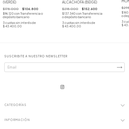
MON
(VERDE)
ALCACHOFA (BEIGE)
$29
$178.000
$106.800
$218.000
$152.600
$160
$96.120
con
Transferencia o
$137.340
con
Transferencia
o dep
depósito bancario
o depósito bancario
3
cuo
3
cuotas sin interés de
3
cuotas sin interés de
$ 43
$ 43.400,00
$ 43.400,00
SUSCRIBITE A NUESTRO NEWSLETTER
CATEGORÍAS
INFORMACIÓN