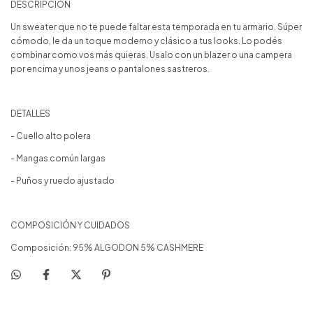
DESCRIPCIÓN
Un sweater que no te puede faltar esta temporada en tu armario. Súper
cómodo, le da un toque moderno y clásico a tus looks. Lo podés
combinar como vos más quieras. Usalo con un blazer o una campera
por encima y unos jeans o pantalones sastreros.
DETALLES
- Cuello alto polera
- Mangas común largas
- Puños y ruedo ajustado
COMPOSICIÓN Y CUIDADOS
Composición: 95% ALGODON 5% CASHMERE