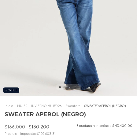
30
%
OFF
Inicio
.
MUJER
.
INVIERNO MUJER 26
.
Sweaters
.
SWEATER APEROL (NEGRO)
SWEATER APEROL (NEGRO)
$186.000
$130.200
3
cuotas sin interés de
$ 43.400,00
Precio sin impuestos
$107.603,31