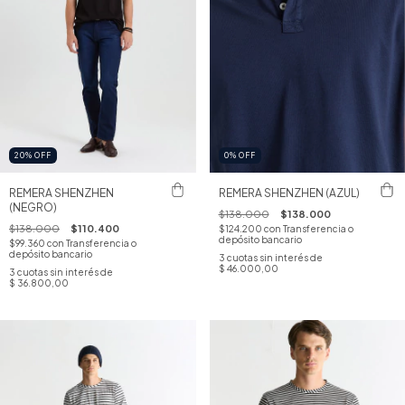
20
%
OFF
0
%
OFF
REMERA SHENZHEN
REMERA SHENZHEN (AZUL)
(NEGRO)
$138.000
$138.000
$138.000
$110.400
$124.200
con
Transferencia o
depósito bancario
$99.360
con
Transferencia o
depósito bancario
3
cuotas sin interés de
$ 46.000,00
3
cuotas sin interés de
$ 36.800,00