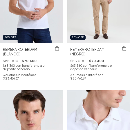
20
%
OFF
20
%
OFF
REMERA ROTERDAM
REMERA ROTERDAM
(BLANCO)
(NEGRO)
$88.000
$70.400
$88.000
$70.400
$63.360
con
Transferencia o
$63.360
con
Transferencia o
depósito bancario
depósito bancario
3
cuotas sin interés de
3
cuotas sin interés de
$ 23.466,67
$ 23.466,67