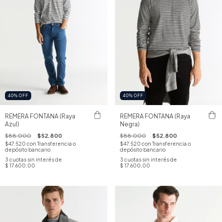
40
%
OFF
40
%
OFF
REMERA FONTANA (Raya
REMERA FONTANA (Raya
Azul)
Negra)
$88.000
$52.800
$88.000
$52.800
$47.520
con
Transferencia o
$47.520
con
Transferencia o
depósito bancario
depósito bancario
3
cuotas sin interés de
3
cuotas sin interés de
$ 17.600,00
$ 17.600,00