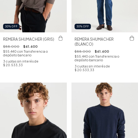
30
%
OFF
30
%
OFF
REMERA SHUMACHER (GRIS)
REMERA SHUMACHER
(BLANCO)
$88.000
$61.600
$88.000
$61.600
$55.440
con
Transferencia o
depósito bancario
$55.440
con
Transferencia o
depósito bancario
3
cuotas sin interés de
$ 20.533,33
3
cuotas sin interés de
$ 20.533,33