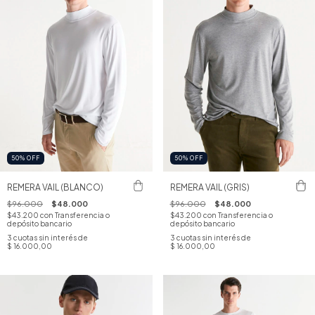
50
%
OFF
50
%
OFF
REMERA VAIL (BLANCO)
REMERA VAIL (GRIS)
$96.000
$48.000
$96.000
$48.000
$43.200
con
Transferencia o
$43.200
con
Transferencia o
depósito bancario
depósito bancario
3
cuotas sin interés de
3
cuotas sin interés de
$ 16.000,00
$ 16.000,00