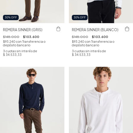
30
%
OFF
30
%
OFF
REMERA SINNER (GRIS)
REMERA SINNER (BLANCO)
$148.000
$103.600
$148.000
$103.600
$93.240
con
Transferencia o
$93.240
con
Transferencia o
depósito bancario
depósito bancario
3
cuotas sin interés de
3
cuotas sin interés de
$ 34.533,33
$ 34.533,33