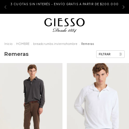
3 CUOTAS SIN INTERÉS - ENVÍO GRATIS A PARTIR DE $200.000
Inicio
.
HOMBRE
.
breadcrumbs.inviernohombre
.
Remeras
Remeras
FILTRAR