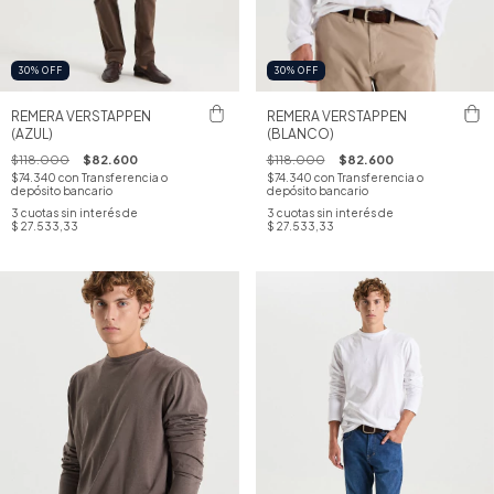
30
%
OFF
30
%
OFF
REMERA VERSTAPPEN
REMERA VERSTAPPEN
(AZUL)
(BLANCO)
$118.000
$82.600
$118.000
$82.600
$74.340
con
Transferencia o
$74.340
con
Transferencia o
depósito bancario
depósito bancario
3
cuotas sin interés de
3
cuotas sin interés de
$ 27.533,33
$ 27.533,33