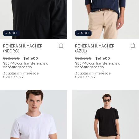
30
%
OFF
30
%
OFF
REMERA SHUMACHER
REMERA SHUMACHER
(NEGRO)
(AZUL)
$88.000
$61.600
$88.000
$61.600
$55.440
con
Transferencia o
$55.440
con
Transferencia o
depósito bancario
depósito bancario
3
cuotas sin interés de
3
cuotas sin interés de
$ 20.533,33
$ 20.533,33