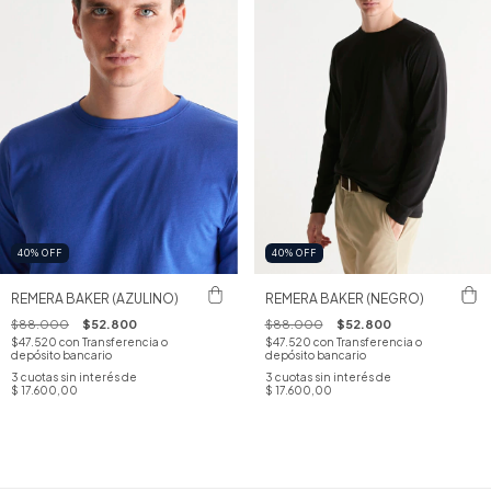
40
%
OFF
40
%
OFF
REMERA BAKER (AZULINO)
REMERA BAKER (NEGRO)
$88.000
$52.800
$88.000
$52.800
$47.520
con
Transferencia o
$47.520
con
Transferencia o
depósito bancario
depósito bancario
3
cuotas sin interés de
3
cuotas sin interés de
$ 17.600,00
$ 17.600,00