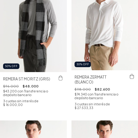
30
%
OFF
50
%
OFF
REMERA ZERMATT
REMERA ST MORITZ (GRIS)
(BLANCO)
$96.000
$48.000
$118.000
$82.600
$43.200
con
Transferencia o
$74.340
con
Transferencia o
depósito bancario
depósito bancario
3
cuotas sin interés de
3
cuotas sin interés de
$ 16.000,00
$ 27.533,33