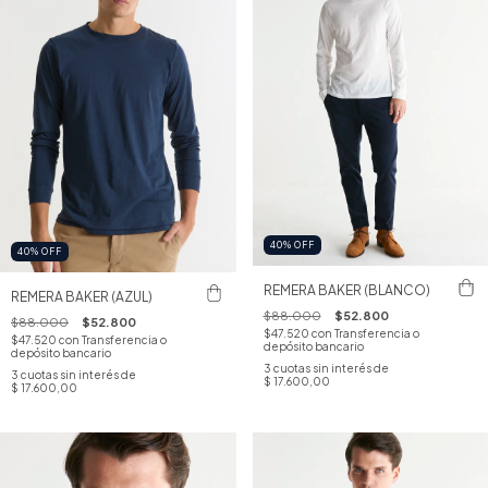
40
%
OFF
40
%
OFF
REMERA BAKER (BLANCO)
REMERA BAKER (AZUL)
$88.000
$52.800
$88.000
$52.800
$47.520
con
Transferencia o
$47.520
con
Transferencia o
depósito bancario
depósito bancario
3
cuotas sin interés de
3
cuotas sin interés de
$ 17.600,00
$ 17.600,00