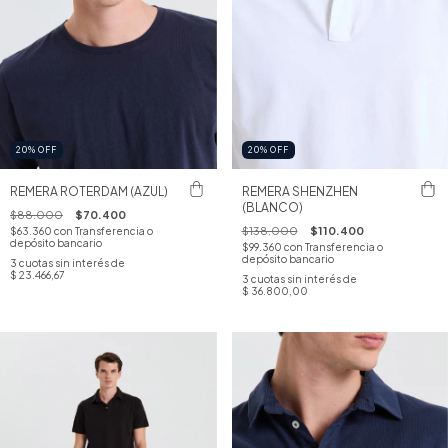
20
%
OFF
20
%
OFF
REMERA ROTERDAM (AZUL)
REMERA SHENZHEN
(BLANCO)
$88.000
$70.400
$138.000
$110.400
$63.360
con
Transferencia o
depósito bancario
$99.360
con
Transferencia o
depósito bancario
3
cuotas sin interés de
$ 23.466,67
3
cuotas sin interés de
$ 36.800,00