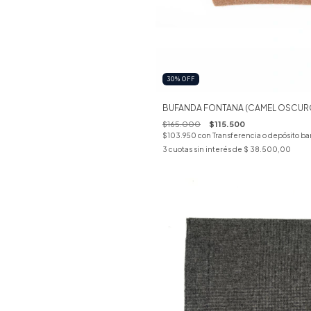
30
%
OFF
BUFANDA FONTANA (CAMEL OSCUR
$165.000
$115.500
$103.950
con
Transferencia o depósito ba
3
cuotas sin interés de
$ 38.500,00