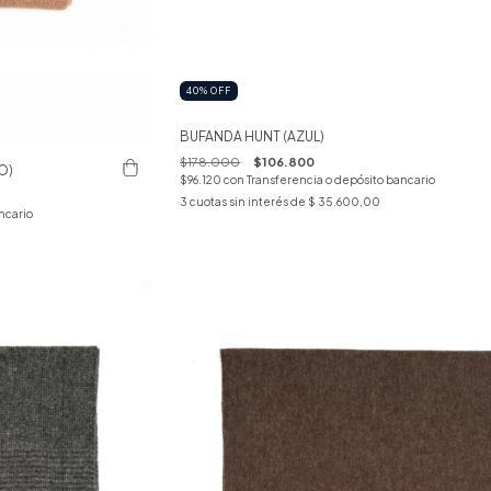
40
%
OFF
BUFANDA HUNT (AZUL)
$178.000
$106.800
O)
$96.120
con
Transferencia o depósito bancario
3
cuotas sin interés de
$ 35.600,00
ncario