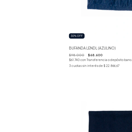
30
%
OFF
BUFANDA LENDL (AZULINO)
$98.000
$68.600
$61.740
con
Transferencia o depósito banc
3
cuotas sin interés de
$ 22.866,67