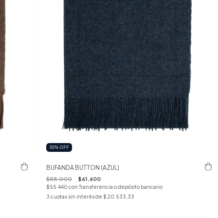
30
%
OFF
BUFANDA BUTTON (AZUL)
$88.000
$61.600
$55.440
con
Transferencia o depósito bancario
3
cuotas sin interés de
$ 20.533,33