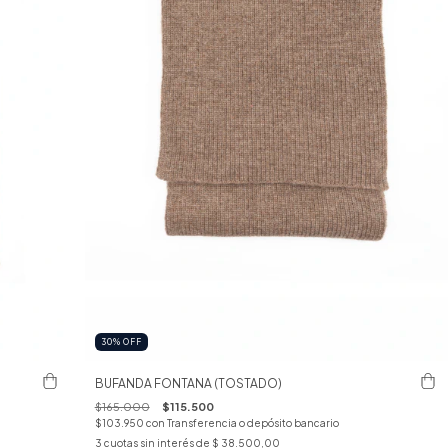
30
%
OFF
BUFANDA FONTANA (TOSTADO)
$165.000
$115.500
$103.950
con
Transferencia o depósito bancario
3
cuotas sin interés de
$ 38.500,00