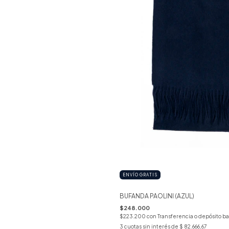
ENVÍO GRATIS
BUFANDA PAOLINI (AZUL)
$248.000
$223.200
con
Transferencia o depósito b
3
cuotas sin interés de
$ 82.666,67