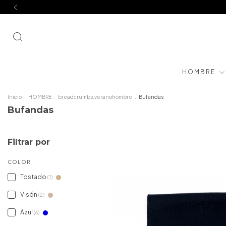
HOMBRE
Inicio
.
HOMBRE
.
breadcrumbs.veranohombre
.
Bufandas
Bufandas
Filtrar por
COLOR
Tostado
(1)
Visón
(2)
Azul
(6)