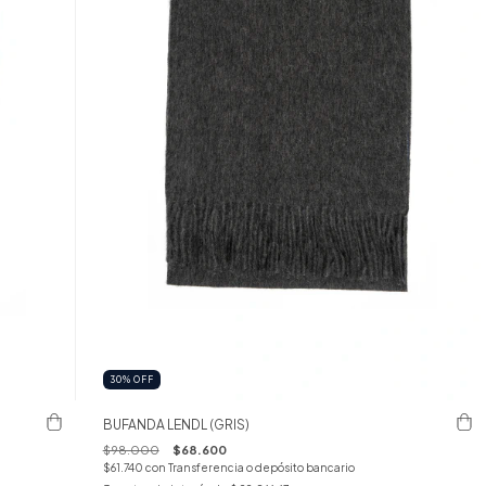
30
%
OFF
BUFANDA LENDL (GRIS)
$98.000
$68.600
$61.740
con
Transferencia o depósito bancario