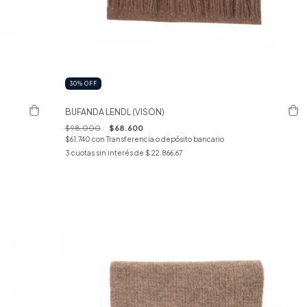
30
%
OFF
BUFANDA LENDL (VISÓN)
$98.000
$68.600
$61.740
con
Transferencia o depósito bancario
3
cuotas sin interés de
$ 22.866,67