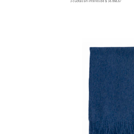
3
cuotas sin interés de
$ 36.866,67