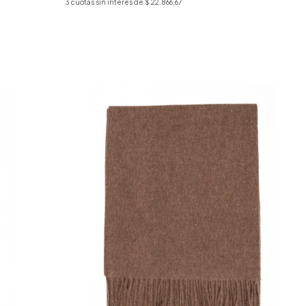
3
cuotas sin interés de
$ 22.866,67