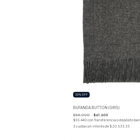
30
%
OFF
BUFANDA BUTTON (GRIS)
$88.000
$61.600
$55.440
con
Transferencia o depósito ban
3
cuotas sin interés de
$ 20.533,33