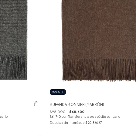
30
%
OFF
BUFANDA BONNIER (MARRÓN)
$98.000
$68.600
cario
$61.740
con
Transferencia o depósito bancario
3
cuotas sin interés de
$ 22.866,67