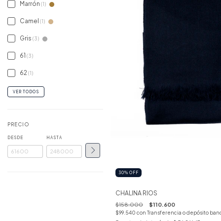
Marrón
(1)
Camel
(1)
Gris
(3)
61
(3)
62
(1)
VER TODOS
PRECIO
DESDE
HASTA
30
%
OFF
CHALINA RIOS
$158.000
$110.600
$99.540
con
Transferencia o depósito ban