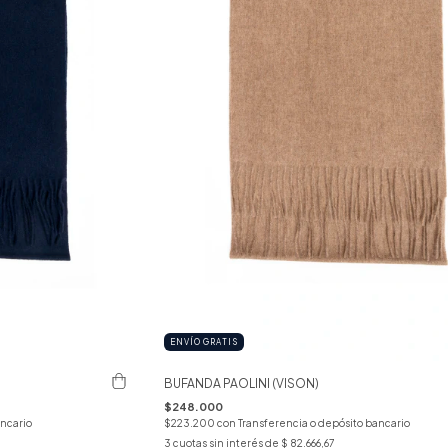
ENVÍO GRATIS
BUFANDA PAOLINI (VISON)
$248.000
ancario
$223.200
con
Transferencia o depósito bancario
3
cuotas sin interés de
$ 82.666,67