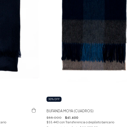
30
%
OFF
BUFANDA MOYA (CUADROS)
$88.000
$61.600
cario
$55.440
con
Transferencia o depósito bancario