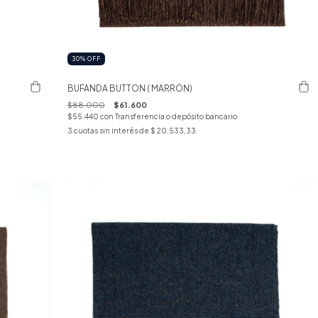
30
%
OFF
BUFANDA BUTTON ( MARRÓN)
$88.000
$61.600
$55.440
con
Transferencia o depósito bancario
3
cuotas sin interés de
$ 20.533,33