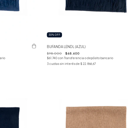
30
%
OFF
BUFANDA LENDL (AZUL)
$98.000
$68.600
ario
$61.740
con
Transferencia o depósito bancario
3
cuotas sin interés de
$ 22.866,67