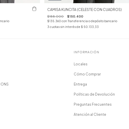
CAMISA KUNCITA (CELESTE CON CUADROS)
$188.000
$150.400
ancario
$135.360
con
Transferencia o depósito bancario
3
cuotas sin interés de
$ 50.133,33
INFORMACIÓN
Locales
Cómo Comprar
CONS
Entrega
Políticas de Devolución
Preguntas Frecuentes
Atención al Cliente