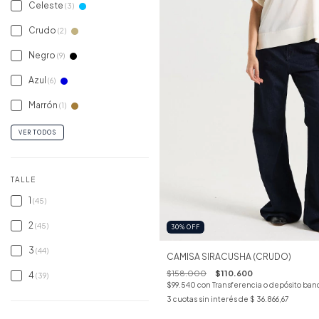
Celeste
(3)
Crudo
(2)
Negro
(9)
Azul
(6)
Marrón
(1)
VER TODOS
TALLE
1
(45)
2
(45)
30
%
OFF
3
(44)
CAMISA SIRACUSHA (CRUDO)
$158.000
$110.600
4
(39)
$99.540
con
Transferencia o depósito ban
3
cuotas sin interés de
$ 36.866,67