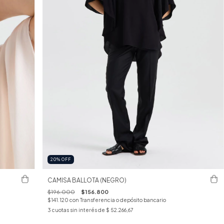
20
%
OFF
CAMISA BALLOTA (NEGRO)
$196.000
$156.800
$141.120
con
Transferencia o depósito bancario
3
cuotas sin interés de
$ 52.266,67