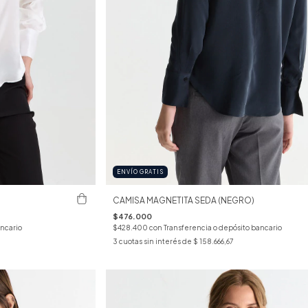
ENVÍO GRATIS
CAMISA MAGNETITA SEDA (NEGRO)
$476.000
ancario
$428.400
con
Transferencia o depósito bancario
3
cuotas sin interés de
$ 158.666,67