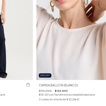
20
%
OFF
CAMISA BALLOTA (BLANCO)
$196.000
$156.800
cario
$141.120
con
Transferencia o depósito bancario
3
cuotas sin interés de
$ 52.266,67