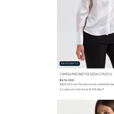
ENVÍO GRATIS
CAMISA MAGNETITA SEDA (CRUDO)
$476.000
$428.400
con
Transferencia o depósito b
3
cuotas sin interés de
$ 158.666,67