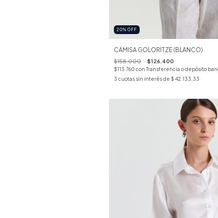
20
%
OFF
CAMISA GOLORITZE (BLANCO)
$158.000
$126.400
$113.760
con
Transferencia o depósito ban
3
cuotas sin interés de
$ 42.133,33