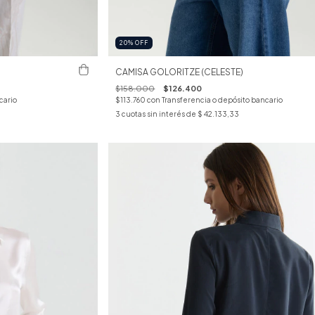
20
%
OFF
CAMISA GOLORITZE (CELESTE)
$158.000
$126.400
cario
$113.760
con
Transferencia o depósito bancario
3
cuotas sin interés de
$ 42.133,33