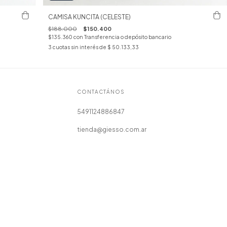
CAMISA KUNCITA (CELESTE)
$188.000
$150.400
$135.360
con
Transferencia o depósito bancario
3
cuotas sin interés de
$ 50.133,33
CONTACTÁNOS
5491124886847
tienda@giesso.com.ar