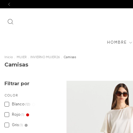
HOMBRE
Inicio
.
MUJER
.
INVIERNO MUJER 26
.
Camisas
Camisas
Filtrar por
COLOR
Blanco
(12)
Rojo
(1)
Gris
(1)