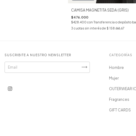
CAMISA MAGNETITA SEDA (GRIS)
$476.000
$428.400
con
Transferencia o depósito b
3
cuotas sin interés de
$ 158.666,67
SUSCRIBITE A NUESTRO NEWSLETTER
CATEGORÍAS
Hombre
Mujer
OUTERWEAR I
Fragrances
GIFT CARDS