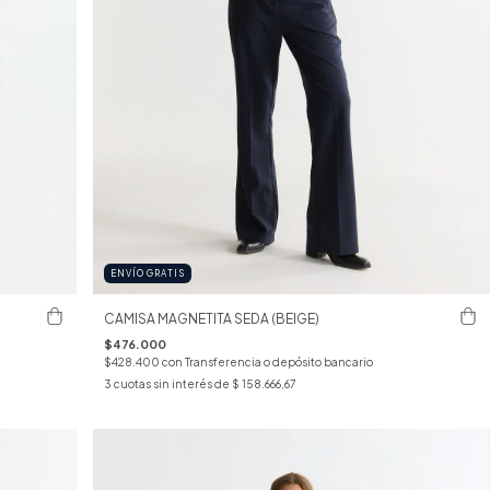
ENVÍO GRATIS
CAMISA MAGNETITA SEDA (BEIGE)
$476.000
$428.400
con
Transferencia o depósito bancario
3
cuotas sin interés de
$ 158.666,67