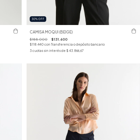
30
%
OFF
CAMISA MOQUI (BEIGE)
$188.000
$131.600
$118.440
con
Transferencia o depósito bancario
3
cuotas sin interés de
$ 43.866,67