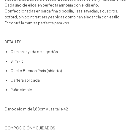
Cada uno de ellos en perfecta armonía con el diseño.
Confeccionadas en sarga fina o poplin, lisas, rayadas, a cuadros,
oxford, pin point rattiers y espigas combinan elegancia con estilo.
Encontrá la camisa perfecta para vos.
DETALLES
Camisa rayada de algodón
Slim Fit
Cuello Buenos Paris (abierto)
Cartera aplicada
Puño simple
El modelo mide 1,88cm y usa talle 42
COMPOSICIÓN Y CUIDADOS