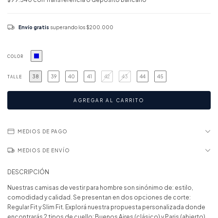
Envío gratis
superando los
$200.000
COLOR
38
39
40
41
42
43
44
45
TALLE
MEDIOS DE PAGO
MEDIOS DE ENVÍO
DESCRIPCIÓN
Nuestras camisas de vestir para hombre son sinónimo de: estilo,
comodidad y calidad. Se presentan en dos opciones de corte:
Regular Fit y Slim Fit. Explorá nuestra propuesta personalizada donde
encontrarás 2 tipos de cuello: Buenos Aires (clásico) y Paris (abierto).