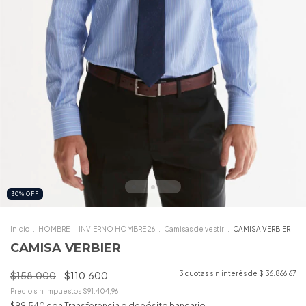
30
%
OFF
Inicio
.
HOMBRE
.
INVIERNO HOMBRE 26
.
Camisas de vestir
.
CAMISA VERBIER
CAMISA VERBIER
$158.000
$110.600
3
cuotas sin interés de
$ 36.866,67
Precio sin impuestos
$91.404,96
$99.540
con
Transferencia o depósito bancario