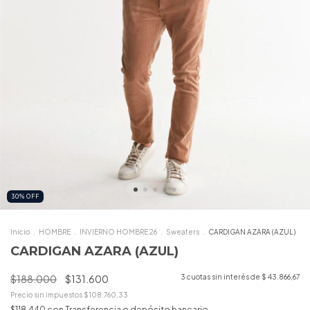
30
%
OFF
Inicio
.
HOMBRE
.
INVIERNO HOMBRE 26
.
Sweaters
.
CARDIGAN AZARA (AZUL)
CARDIGAN AZARA (AZUL)
$188.000
$131.600
3
cuotas sin interés de
$ 43.866,67
Precio sin impuestos
$108.760,33
$118.440
con
Transferencia o depósito bancario