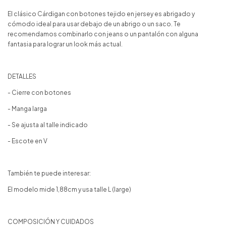
El clásico Cárdigan con botones tejido en jersey es abrigado y
cómodo ideal para usar debajo de un abrigo o un saco. Te
recomendamos combinarlo con jeans o un pantalón con alguna
fantasia para lograr un look más actual.
DETALLES
- Cierre con botones
- Manga larga
- Se ajusta al talle indicado
- Escote en V
También te puede interesar:
El modelo mide 1,88cm y usa talle L (large)
COMPOSICIÓN Y CUIDADOS