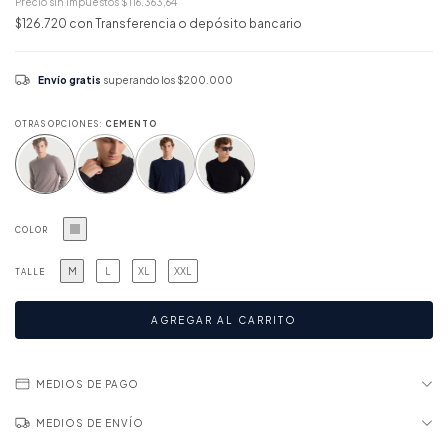
Precio sin impuestos
$116.363,64
$126.720
con
Transferencia o depósito bancario
Envío gratis
superando los
$200.000
OTRAS OPCIONES:
CEMENTO
COLOR
M
L
XL
XXL
TALLE
MEDIOS DE PAGO
MEDIOS DE ENVÍO