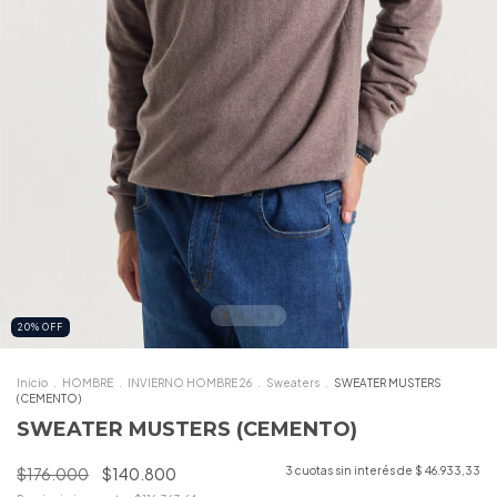
20
%
OFF
Inicio
.
HOMBRE
.
INVIERNO HOMBRE 26
.
Sweaters
.
SWEATER MUSTERS
(CEMENTO)
SWEATER MUSTERS (CEMENTO)
$176.000
$140.800
3
cuotas sin interés de
$ 46.933,33