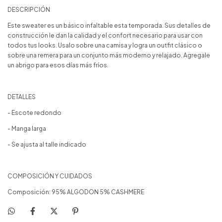
DESCRIPCIÓN
Este sweater es un básico infaltable esta temporada. Sus detalles de
construcción le dan la calidad y el confort necesario para usar con
todos tus looks. Usalo sobre una camisa y logra un outfit clásico o
sobre una remera para un conjunto más moderno y relajado. Agregale
un abrigo para esos días más fríos.
DETALLES
- Escote redondo
- Manga larga
- Se ajusta al talle indicado
COMPOSICIÓN Y CUIDADOS
Composición: 95% ALGODON 5% CASHMERE