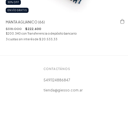
30
%
OFF
ENVÍO GRATIS
MANTA AGLIANICO (66)
$318.000
$222.600
$200.340
con
Transferencia o depósito bancario
3
cuotas sin interés de
$ 20.533,33
CONTACTÁNOS
5491124886847
tienda@giesso.com.ar