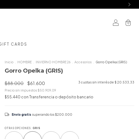
0
GIFT CARDS
Inicio
.
HOMBRE
.
INVIERNO HOMBRE 26
.
Accesorios
.
Gorro Opelka (GRIS)
Gorro Opelka (GRIS)
$88.000
$61.600
3
cuotas sin interés de
$ 20.533,33
Precio sin impuestos
$50.909,09
$55.440
con
Transferencia o depósito bancario
Envío gratis
superando los
$200.000
OTRAS OPCIONES:
GRIS