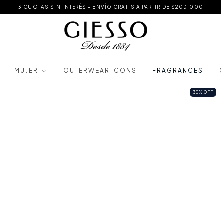
3 CUOTAS SIN INTERÉS - ENVÍO GRATIS A PARTIR DE $200.000
MUJER
OUTERWEAR ICONS
FRAGRANCES
30
%
OFF