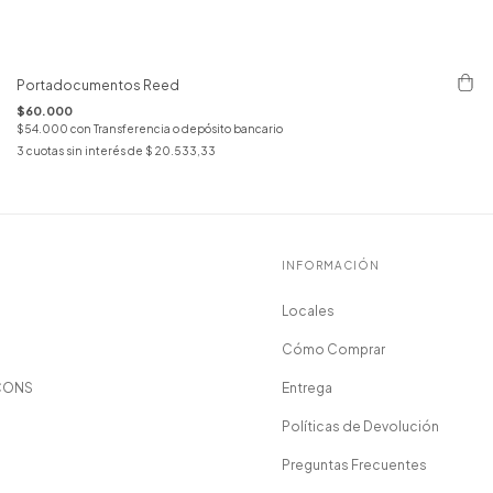
Portadocumentos Reed
$60.000
$54.000
con
Transferencia o depósito bancario
3
cuotas sin interés de
$ 20.533,33
INFORMACIÓN
Locales
Cómo Comprar
CONS
Entrega
Políticas de Devolución
Preguntas Frecuentes