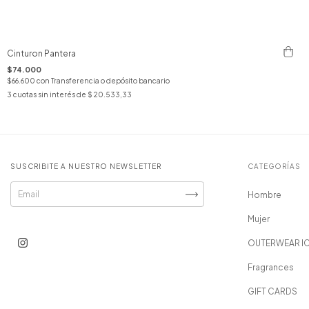
Cinturon Pantera
$74.000
$66.600
con
Transferencia o depósito bancario
3
cuotas sin interés de
$ 20.533,33
SUSCRIBITE A NUESTRO NEWSLETTER
CATEGORÍAS
Hombre
Mujer
OUTERWEAR I
Fragrances
GIFT CARDS