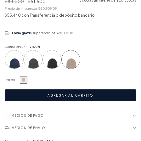
$88.000
$61.600
3
cuotas sin interés de
$ 20.533,33
Precio sin impuestos
$50.909,09
$55.440
con
Transferencia o depósito bancario
Envío gratis
superando los
$200.000
GORRO OPELKA:
VISON
COLOR
MEDIOS DE PAGO
MEDIOS DE ENVÍO