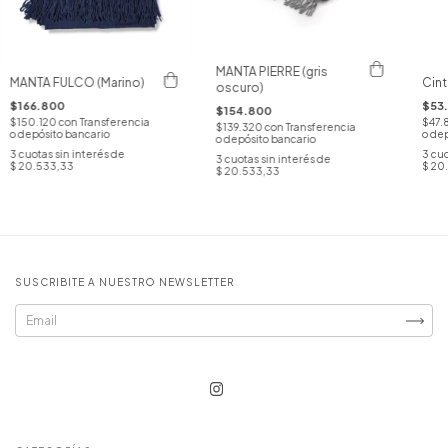
MANTA PIERRE (gris
MANTA FULCO (Marino)
Cint
oscuro)
$166.800
$53
$154.800
$150.120
con
Transferencia
$47.
$139.320
con
Transferencia
o depósito bancario
o dep
o depósito bancario
3
cuotas sin interés de
3
cuo
3
cuotas sin interés de
$ 20.533,33
$ 20
$ 20.533,33
SUSCRIBITE A NUESTRO NEWSLETTER