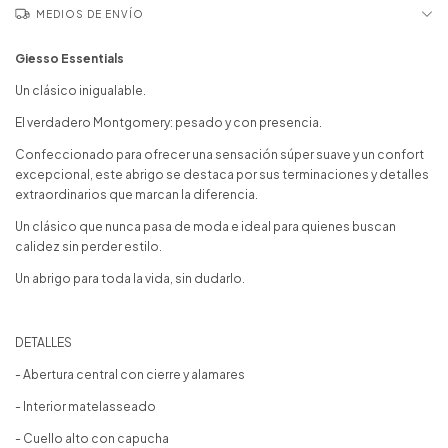
MEDIOS DE ENVÍO
Giesso Essentials
Un clásico inigualable.
El verdadero Montgomery: pesado y con presencia.
Confeccionado para ofrecer una sensación súper suave y un confort
excepcional, este abrigo se destaca por sus terminaciones y detalles
extraordinarios que marcan la diferencia.
Un clásico que nunca pasa de moda e ideal para quienes buscan
calidez sin perder estilo.
Un abrigo para toda la vida, sin dudarlo.
DETALLES
- Abertura central con cierre y alamares
- Interior matelasseado
- Cuello alto con capucha