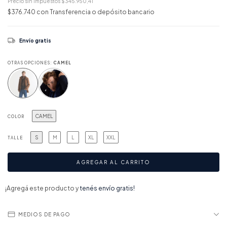
Precio sin impuestos
$345.950,41
$376.740
con
Transferencia o depósito bancario
Envío gratis
OTRAS OPCIONES:
CAMEL
CAMEL
COLOR
S
M
L
XL
XXL
TALLE
¡Agregá este producto y
tenés envío gratis!
MEDIOS DE PAGO