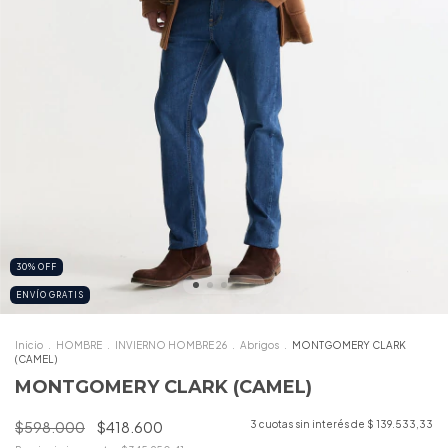
30
%
OFF
ENVÍO GRATIS
Inicio
.
HOMBRE
.
INVIERNO HOMBRE 26
.
Abrigos
.
MONTGOMERY CLARK
(CAMEL)
MONTGOMERY CLARK (CAMEL)
$598.000
$418.600
3
cuotas sin interés de
$ 139.533,33