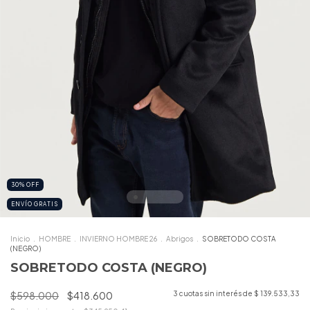
30
%
OFF
ENVÍO GRATIS
Inicio
.
HOMBRE
.
INVIERNO HOMBRE 26
.
Abrigos
.
SOBRETODO COSTA
(NEGRO)
SOBRETODO COSTA (NEGRO)
$598.000
$418.600
3
cuotas sin interés de
$ 139.533,33