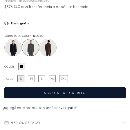
Precio sin impuestos
$345.950,41
$376.740
con
Transferencia o depósito bancario
Envío gratis
SOBRETODO COSTA:
NEGRO
COLOR
S
M
L
XL
XXL
TALLE
¡Agregá este producto y
tenés envío gratis!
MEDIOS DE PAGO