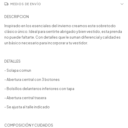
MEDIOS DE ENVÍO
DESCRIPCION
Inspirado en los esenciales del invierno creamos este sobretodo
clásico único. Ideal para sentirte abrigado y bien vestido, esta prenda
no puede faltarte. Con detalles que le suman diferencial y calidad es
un básico necesario para incorporar a tu vestidor.
DETALLES
- Solapa comun
- Abertura central con 3 botones
- Bolsillos delanteros inferiores con tapa
- Abertura central trasera
- Se ajusta al talle indicado
COMPOSICIÓN Y CUIDADOS