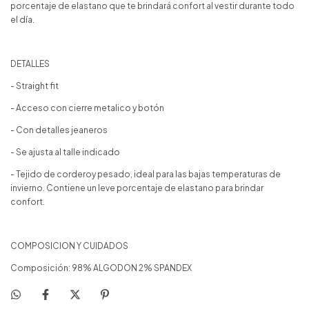
porcentaje de elastano que te brindará confort al vestir durante todo
el día.
DETALLES
- Straight fit
- Acceso con cierre metalico y botón
- Con detalles jeaneros
- Se ajusta al talle indicado
- Tejido de corderoy pesado, ideal para las bajas temperaturas de
invierno. Contiene un leve porcentaje de elastano para brindar
confort.
COMPOSICION Y CUIDADOS
Composición: 98% ALGODON 2% SPANDEX