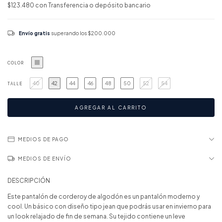
$123.480
con
Transferencia o depósito bancario
Envío gratis
superando los
$200.000
COLOR
40
42
44
46
48
50
52
54
TALLE
MEDIOS DE PAGO
MEDIOS DE ENVÍO
DESCRIPCIÓN
Este pantalón de corderoy de algodón es un pantalón moderno y
cool. Un básico con diseño tipo jean que podrás usar en invierno para
un look relajado de fin de semana. Su tejido contiene un leve