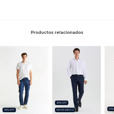
Productos relacionados
30
%
OFF
20
30
%
OFF
ENVÍO GRATIS