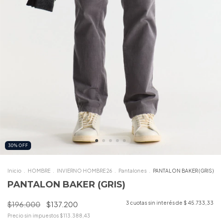
30
%
OFF
Inicio
.
HOMBRE
.
INVIERNO HOMBRE 26
.
Pantalones
.
PANTALON BAKER (GRIS)
PANTALON BAKER (GRIS)
$196.000
$137.200
3
cuotas sin interés de
$ 45.733,33
Precio sin impuestos
$113.388,43