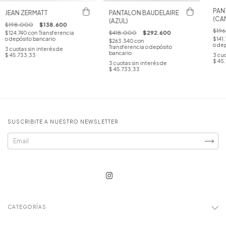
PAN
JEAN ZERMATT
PANTALON BAUDELAIRE
(CA
(AZUL)
$198.000
$138.600
$19
$418.000
$292.600
$124.740
con
Transferencia
$141
o depósito bancario
$263.340
con
o dep
Transferencia o depósito
3
cuotas sin interés de
bancario
3
cuo
$ 45.733,33
$ 45
3
cuotas sin interés de
$ 45.733,33
SUSCRIBITE A NUESTRO NEWSLETTER
CATEGORÍAS