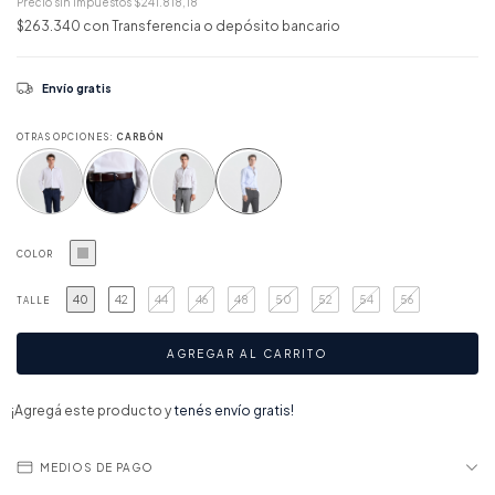
Precio sin impuestos
$241.818,18
$263.340
con
Transferencia o depósito bancario
Envío gratis
OTRAS OPCIONES:
CARBÓN
COLOR
40
42
44
46
48
50
52
54
56
TALLE
¡Agregá este producto y
tenés envío gratis!
MEDIOS DE PAGO