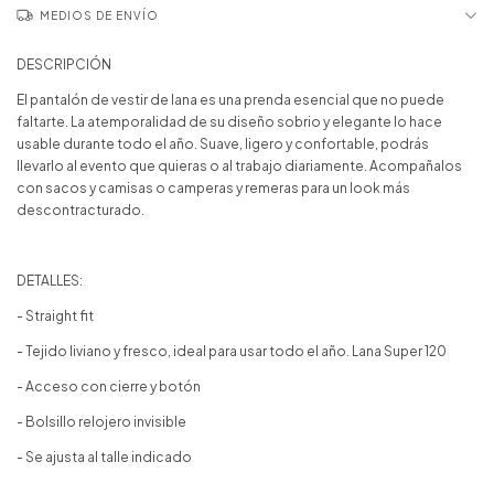
MEDIOS DE ENVÍO
DESCRIPCIÓN
El pantalón de vestir de lana es una prenda esencial que no puede
faltarte. La atemporalidad de su diseño sobrio y elegante lo hace
usable durante todo el año. Suave, ligero y confortable, podrás
llevarlo al evento que quieras o al trabajo diariamente. Acompañalos
con sacos y camisas o camperas y remeras para un look más
descontracturado.
DETALLES:
- Straight fit
- Tejido liviano y fresco, ideal para usar todo el año. Lana Super 120
- Acceso con cierre y botón
- Bolsillo relojero invisible
- Se ajusta al talle indicado