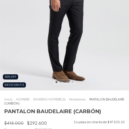
30
%
OFF
ENVÍO GRATIS
Inicio
.
HOMBRE
.
INVIERNO HOMBRE 26
.
Pantalones
.
PANTALON BAUDELAIRE
(CARBÓN)
PANTALON BAUDELAIRE (CARBÓN)
$418.000
$292.600
3
cuotas sin interés de
$ 97.533,33