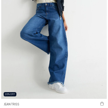
20
%
OFF
JEAN TRISS