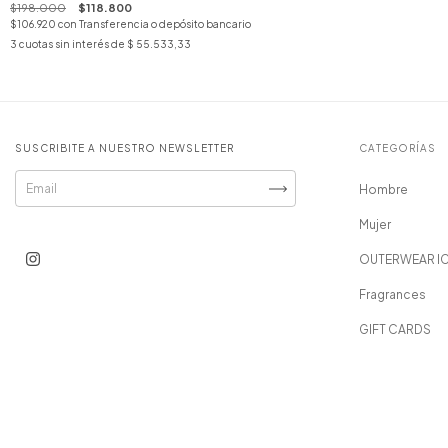
$198.000
$118.800
$106.920
con
Transferencia o depósito bancario
3
cuotas sin interés de
$ 55.533,33
SUSCRIBITE A NUESTRO NEWSLETTER
CATEGORÍAS
Hombre
Mujer
OUTERWEAR I
Fragrances
GIFT CARDS