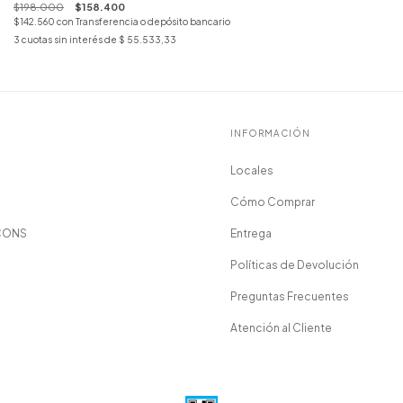
$198.000
$158.400
$142.560
con
Transferencia o depósito bancario
3
cuotas sin interés de
$ 55.533,33
INFORMACIÓN
Locales
Cómo Comprar
CONS
Entrega
Políticas de Devolución
Preguntas Frecuentes
Atención al Cliente