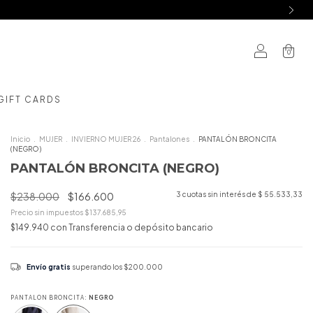
0
GIFT CARDS
Inicio
.
MUJER
.
INVIERNO MUJER 26
.
Pantalones
.
PANTALÓN BRONCITA
(NEGRO)
PANTALÓN BRONCITA (NEGRO)
$238.000
$166.600
3
cuotas sin interés de
$ 55.533,33
Precio sin impuestos
$137.685,95
$149.940
con
Transferencia o depósito bancario
Envío gratis
superando los
$200.000
PANTALON BRONCITA:
NEGRO