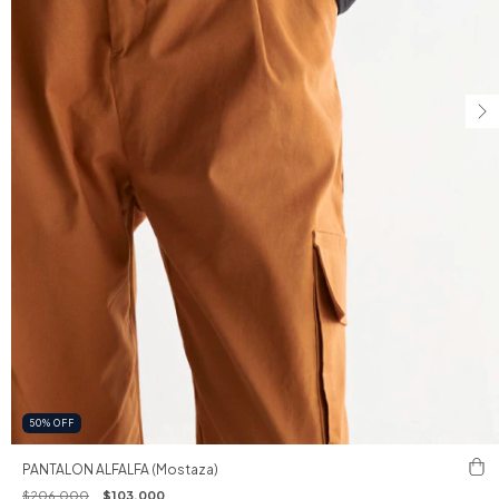
50
%
OFF
PANTALON ALFALFA (Mostaza)
$206.000
$103.000