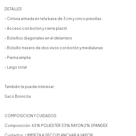
DETALLES
- Cintura armada en tela base de 3 cm y cinco presillas
- Acceso con boton y cierre plastil
- Bolsillos diagonales en el delantero
- Bolsillo trasero de dos vivos con botón y medialunas
- Pierna amplia
- Largo total
También te puede interesar:
Saco Broncita
COMPOSICION Y CUIDADOS
Composición: 65% POLIESTER 33% RAYON 2% SPANDEX
Cuidados: LIMPIEZA A SECO PLANCHAR A VAPOR