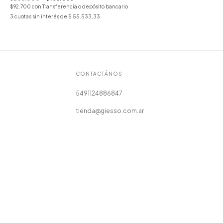
$92.700
con
Transferencia o depósito bancario
3
cuotas sin interés de
$ 55.533,33
CONTACTÁNOS
5491124886847
tienda@giesso.com.ar