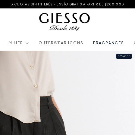
3 CUOTAS SIN INTERÉS - ENVÍO GRATIS A PARTIR DE $200.000
MUJER
OUTERWEAR ICONS
FRAGRANCES
30
%
OFF