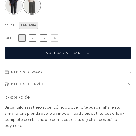
FANTASIA
COLOR
1
2
3
4
TALLE
MEDIOS DE PAGO
MEDIOS DE ENVÍO
DESCRIPCIÓN
Un pantalon sastrero súper cómodo que no te puede faltar en tu
armario. Una prenda que le da modernidad a tus outfits. Usá el look
completo combinándolo con nuestro blazer y chalecos estilo
boyfriend.