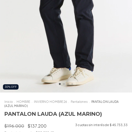
30
%
OFF
Inicio
.
HOMBRE
.
INVIERNO HOMBRE 26
.
Pantalones
.
PANTALON LAUDA
(AZUL MARINO)
PANTALON LAUDA (AZUL MARINO)
$196.000
$137.200
3
cuotas sin interés de
$ 45.733,33