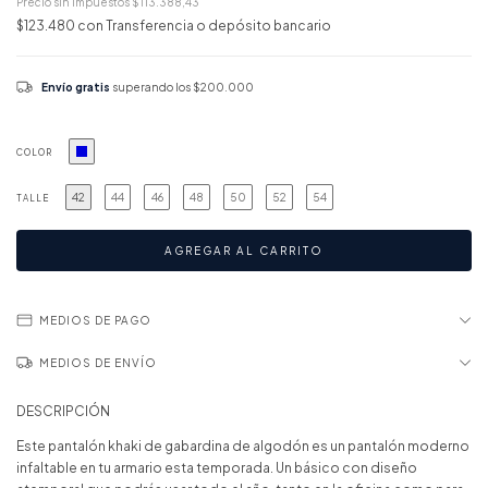
Precio sin impuestos
$113.388,43
$123.480
con
Transferencia o depósito bancario
Envío gratis
superando los
$200.000
COLOR
42
44
46
48
50
52
54
TALLE
MEDIOS DE PAGO
MEDIOS DE ENVÍO
DESCRIPCIÓN
Este pantalón khaki de gabardina de algodón es un pantalón moderno
infaltable en tu armario esta temporada. Un básico con diseño