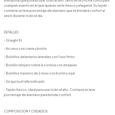
atemporal que podrás usar todo el año, tanto en la oficina como para
cualquier evento en el que quieras verte fresco y elegante. Su tejido
contiene un leve porcentaje de elastano que te brindará confort al
vestir durante todo el día.
DETALLES
- Straight fit
- Acceso con cierre y botón
- Bolsillos delanteros laterales con 1 vivo finito
- Bolsillo relojero sobre la costura con atraques
- Bolsillos traseros de 2 vivos con botón y oijal
- Se ajusta al talle indicado
- Tejido fresco, ideal para usar todo el año. Contiene un leve
porcentaje de elastano para brindar confort.
COMPOSICION Y CUIDADOS