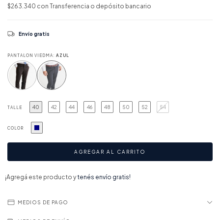
$263.340
con
Transferencia o depósito bancario
Envío gratis
PANTALON VIEDMA:
AZUL
40
42
44
46
48
50
52
54
TALLE
COLOR
¡Agregá este producto y
tenés envío gratis!
MEDIOS DE PAGO