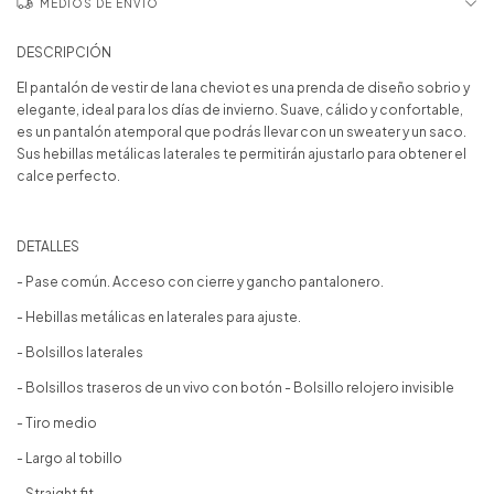
MEDIOS DE ENVÍO
DESCRIPCIÓN
El pantalón de vestir de lana cheviot es una prenda de diseño sobrio y
elegante, ideal para los días de invierno. Suave, cálido y confortable,
es un pantalón atemporal que podrás llevar con un sweater y un saco.
Sus hebillas metálicas laterales te permitirán ajustarlo para obtener el
calce perfecto.
DETALLES
- Pase común. Acceso con cierre y gancho pantalonero.
- Hebillas metálicas en laterales para ajuste.
- Bolsillos laterales
- Bolsillos traseros de un vivo con botón - Bolsillo relojero invisible
- Tiro medio
- Largo al tobillo
- Straight fit