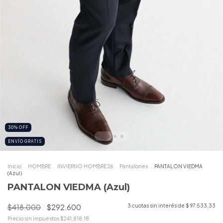
30
%
OFF
ENVÍO GRATIS
Inicio
.
HOMBRE
.
INVIERNO HOMBRE 26
.
Pantalones
.
PANTALON VIEDMA
(Azul)
PANTALON VIEDMA (Azul)
$418.000
$292.600
3
cuotas sin interés de
$ 97.533,33
Precio sin impuestos
$241.818,18