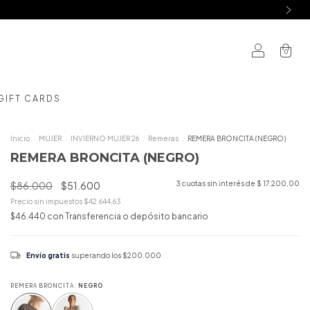
0
GIFT CARDS
Inicio
.
MUJER
.
INVIERNO MUJER 26
.
Remeras
.
REMERA BRONCITA (NEGRO)
REMERA BRONCITA (NEGRO)
$86.000
$51.600
3
cuotas sin interés de
$ 17.200,00
Precio sin impuestos
$42.644,63
$46.440
con
Transferencia o depósito bancario
Envío gratis
superando los
$200.000
REMERA BRONCITA:
NEGRO