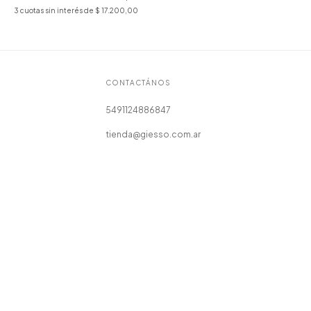
3
cuotas sin interés de
$ 17.200,00
CONTACTÁNOS
5491124886847
tienda@giesso.com.ar