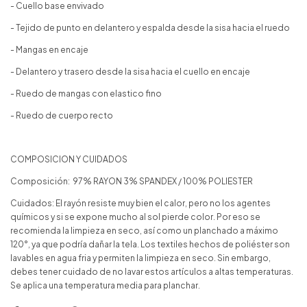
- Cuello base envivado
- Tejido de punto en delantero y espalda desde la sisa hacia el ruedo
- Mangas en encaje
- Delantero y trasero desde la sisa hacia el cuello en encaje
- Ruedo de mangas con elastico fino
- Ruedo de cuerpo recto
COMPOSICION Y CUIDADOS
Composición: 97% RAYON 3% SPANDEX / 100% POLIESTER
Cuidados: El rayón resiste muy bien el calor, pero no los agentes
químicos y si se expone mucho al sol pierde color. Por eso se
recomienda la limpieza en seco, así como un planchado a máximo
120°, ya que podría dañar la tela. Los textiles hechos de poliéster son
lavables en agua fria y permiten la limpieza en seco. Sin embargo,
debes tener cuidado de no lavar estos artículos a altas temperaturas.
Se aplica una temperatura media para planchar.