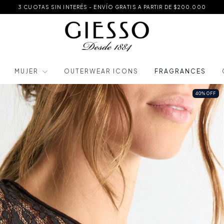
3 CUOTAS SIN INTERÉS - ENVÍO GRATIS A PARTIR DE $200.000
MUJER
OUTERWEAR ICONS
FRAGRANCES
40
%
OFF