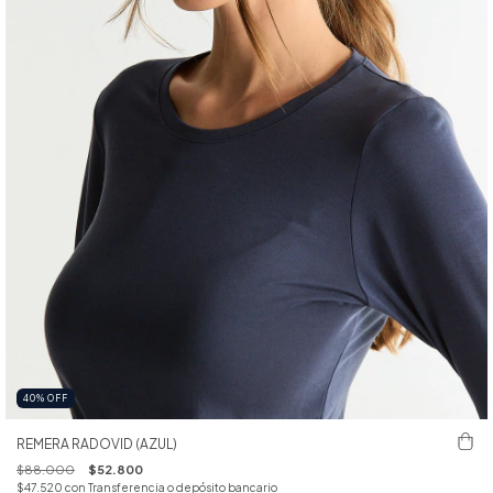
40
%
OFF
REMERA RADOVID (AZUL)
$88.000
$52.800
$47.520
con
Transferencia o depósito bancario