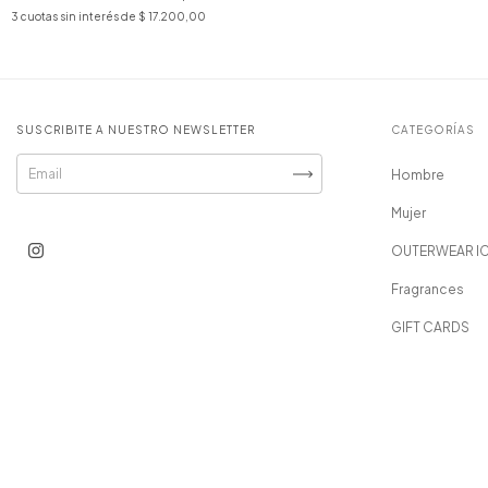
3
cuotas sin interés de
$ 17.200,00
SUSCRIBITE A NUESTRO NEWSLETTER
CATEGORÍAS
Hombre
Mujer
OUTERWEAR I
Fragrances
GIFT CARDS