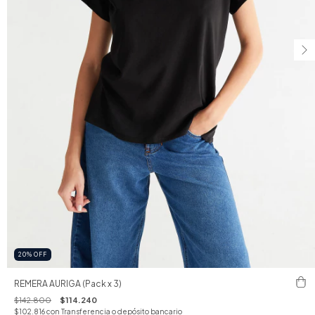
20
%
OFF
REMERA AURIGA (Pack x 3)
$142.800
$114.240
$102.816
con
Transferencia o depósito bancario