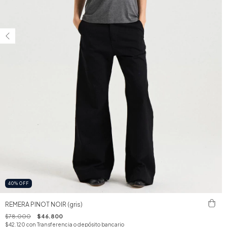
40
%
OFF
REMERA PINOT NOIR (gris)
$78.000
$46.800
$42.120
con
Transferencia o depósito bancario