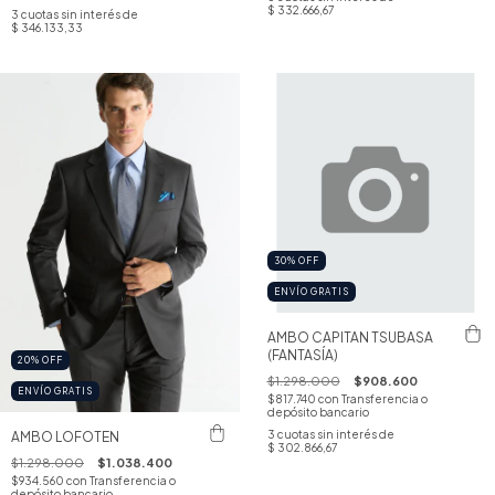
$ 332.666,67
3
cuotas sin interés de
$ 346.133,33
30
%
OFF
ENVÍO GRATIS
AMBO CAPITAN TSUBASA
(FANTASÍA)
20
%
OFF
$1.298.000
$908.600
ENVÍO GRATIS
$817.740
con
Transferencia o
depósito bancario
3
cuotas sin interés de
AMBO LOFOTEN
$ 302.866,67
$1.298.000
$1.038.400
$934.560
con
Transferencia o
depósito bancario