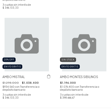
3
cuotas sin interés de
$ 346.133,33
20
%
OFF
SIN STOCK
ENVÍO GRATIS
ENVÍO GRATIS
AMBO MISTRAL
AMBO MONTES SIBILINOS
$1.298.000
$1.038.400
$1.196.000
$934.560
con
Transferencia o
$1.076.400
con
Transferencia o
depósito bancario
depósito bancario
3
cuotas sin interés de
3
cuotas sin interés de
$ 346.133,33
$ 398.666,67