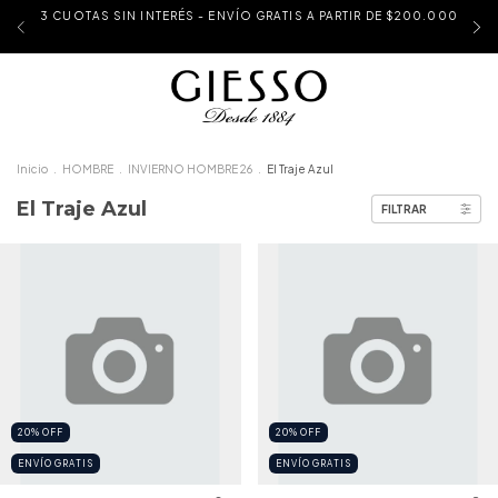
3 CUOTAS SIN INTERÉS - ENVÍO GRATIS A PARTIR DE $200.000
Inicio
.
HOMBRE
.
INVIERNO HOMBRE 26
.
El Traje Azul
El Traje Azul
FILTRAR
20
%
OFF
20
%
OFF
ENVÍO GRATIS
ENVÍO GRATIS