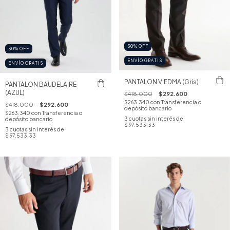
30
%
OFF
30
%
OFF
ENVÍO GRATIS
ENVÍO GRATIS
PANTALON VIEDMA (Gris)
PANTALON BAUDELAIRE
(AZUL)
$418.000
$292.600
$263.340
con
Transferencia o
$418.000
$292.600
depósito bancario
$263.340
con
Transferencia o
3
cuotas sin interés de
depósito bancario
$ 97.533,33
3
cuotas sin interés de
$ 97.533,33