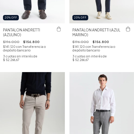
20
%
OFF
20
%
OFF
PANTALON ANDRETTI
PANTALON ANDRETTI (AZUL
(AZULINO)
MARINO)
$196.000
$156.800
$196.000
$156.800
$141.120
con
Transferencia o
$141.120
con
Transferencia o
depósito bancario
depósito bancario
3
cuotas sin interés de
3
cuotas sin interés de
$ 52.266,67
$ 52.266,67