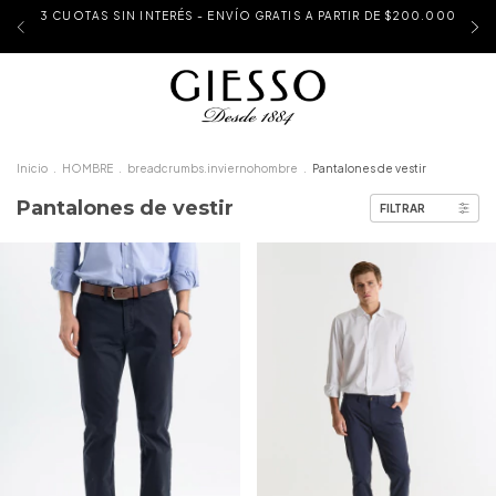
3 CUOTAS SIN INTERÉS - ENVÍO GRATIS A PARTIR DE $200.000
Inicio
.
HOMBRE
.
breadcrumbs.inviernohombre
.
Pantalones de vestir
Pantalones de vestir
FILTRAR