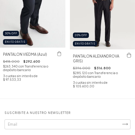
30
%
OFF
20
%
OFF
ENVÍO GRATIS
ENVÍO GRATIS
PANTALON VIEDMA (Azul)
PANTALON ALEXANDROVA
GRIS)
$418.000
$292.600
$263.340
con
Transferencia o
$396.000
$316.800
depósito bancario
$285.120
con
Transferencia o
3
cuotas sin interés de
depósito bancario
$ 97.533,33
3
cuotas sin interés de
$ 105.600,00
SUSCRIBITE A NUESTRO NEWSLETTER