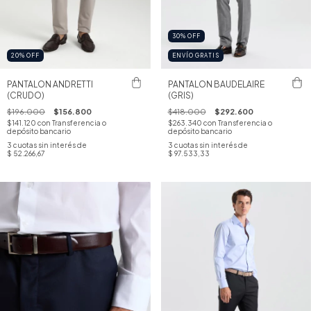
30
%
OFF
20
%
OFF
ENVÍO GRATIS
PANTALON ANDRETTI
PANTALON BAUDELAIRE
(CRUDO)
(GRIS)
$196.000
$156.800
$418.000
$292.600
$141.120
con
Transferencia o
$263.340
con
Transferencia o
depósito bancario
depósito bancario
3
cuotas sin interés de
3
cuotas sin interés de
$ 52.266,67
$ 97.533,33