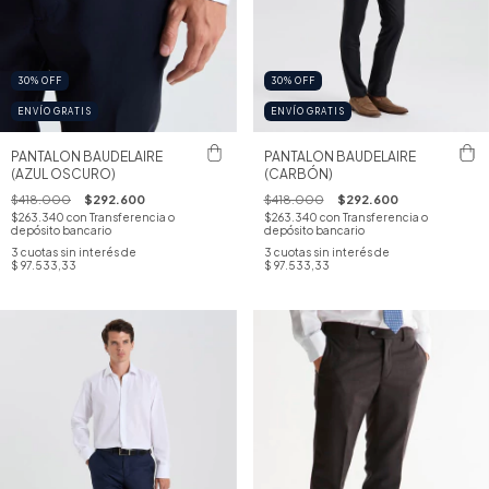
30
%
OFF
30
%
OFF
ENVÍO GRATIS
ENVÍO GRATIS
PANTALON BAUDELAIRE
PANTALON BAUDELAIRE
(AZUL OSCURO)
(CARBÓN)
$418.000
$292.600
$418.000
$292.600
$263.340
con
Transferencia o
$263.340
con
Transferencia o
depósito bancario
depósito bancario
3
cuotas sin interés de
3
cuotas sin interés de
$ 97.533,33
$ 97.533,33