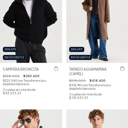
30
%
OFF
30
%
OFF
ENVÍO GRATIS
ENVÍO GRATIS
CAMPERA BRONCITA
TAPADO AGUAMARINA
(CAMEL)
$358.000
$250.600
$598.000
$418.600
$225.540
con
Transferencia o
depósito bancario
$376.740
con
Transferencia o
depósito bancario
3
cuotas sin interés de
$ 83.533,33
3
cuotas sin interés de
$ 139.533,33