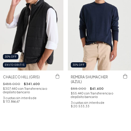
30
%
OFF
ENVÍO GRATIS
30
%
OFF
CHALECO HILL (GRIS)
REMERA SHUMACHER
(AZUL)
$488.000
$341.600
$88.000
$61.600
$307.440
con
Transferencia o
depósito bancario
$55.440
con
Transferencia o
depósito bancario
3
cuotas sin interés de
$ 113.866,67
3
cuotas sin interés de
$ 20.533,33