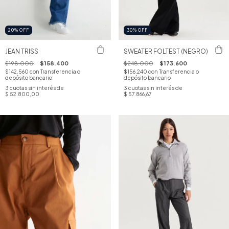
20
%
OFF
30
%
OFF
JEAN TRISS
SWEATER FOLTEST (NEGRO)
$198.000
$158.400
$248.000
$173.600
$142.560
con
Transferencia o
$156.240
con
Transferencia o
depósito bancario
depósito bancario
3
cuotas sin interés de
3
cuotas sin interés de
$ 52.800,00
$ 57.866,67