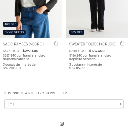
40
%
OFF
ENVÍO GRATIS
30
%
OFF
SACO RAMSES (NEGRO)
SWEATER FOLTEST (CRUDO)
$496.000
$297.600
$248.000
$173.600
$267.840
con
Transferencia o
$156.240
con
Transferencia o
depósito bancario
depósito bancario
3
cuotas sin interés de
3
cuotas sin interés de
$ 99.200,00
$ 57.866,67
SUSCRIBITE A NUESTRO NEWSLETTER