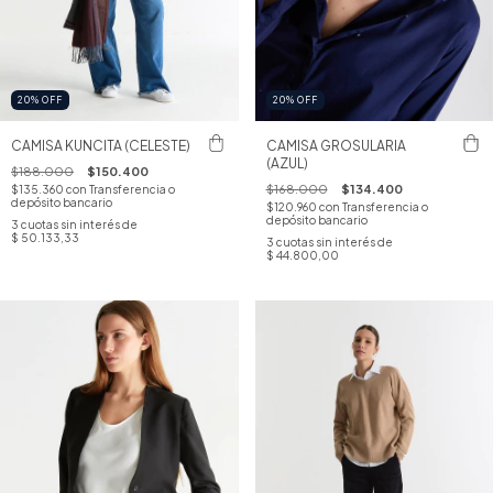
20
%
OFF
20
%
OFF
CAMISA KUNCITA (CELESTE)
CAMISA GROSULARIA
(AZUL)
$188.000
$150.400
$168.000
$134.400
$135.360
con
Transferencia o
depósito bancario
$120.960
con
Transferencia o
depósito bancario
3
cuotas sin interés de
$ 50.133,33
3
cuotas sin interés de
$ 44.800,00