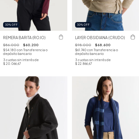
30
%
OFF
30
%
OFF
REMERA BARITA (ROJO)
LAYER OBSIDIANA (CRUDO)
$86.000
$60.200
$98.000
$68.600
$54.180
con
Transferencia o
$61.740
con
Transferencia o
depósito bancario
depósito bancario
3
cuotas sin interés de
3
cuotas sin interés de
$ 20.066,67
$ 22.866,67