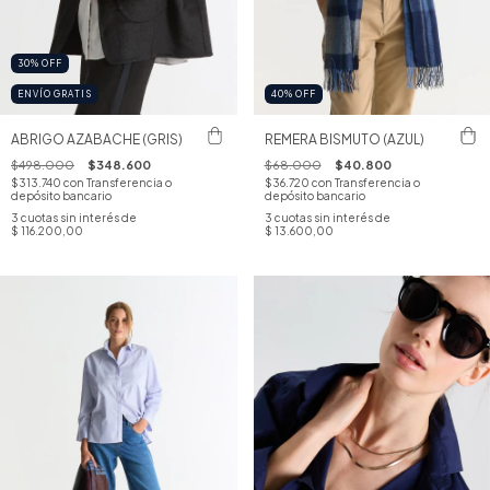
30
%
OFF
ENVÍO GRATIS
40
%
OFF
ABRIGO AZABACHE (GRIS)
REMERA BISMUTO (AZUL)
$498.000
$348.600
$68.000
$40.800
$313.740
con
Transferencia o
$36.720
con
Transferencia o
depósito bancario
depósito bancario
3
cuotas sin interés de
3
cuotas sin interés de
$ 116.200,00
$ 13.600,00