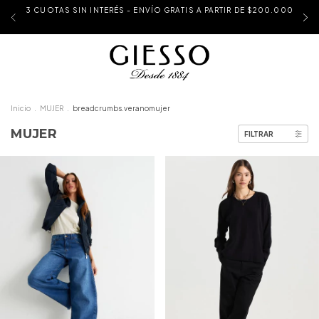
3 CUOTAS SIN INTERÉS - ENVÍO GRATIS A PARTIR DE $200.000
Inicio
.
MUJER
.
breadcrumbs.veranomujer
MUJER
FILTRAR