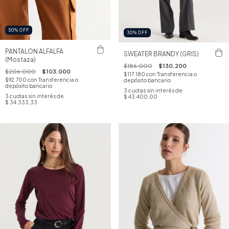
50
%
OFF
30
%
OFF
PANTALON ALFALFA
SWEATER BRANDY (GRIS)
(Mostaza)
$186.000
$130.200
$206.000
$103.000
$117.180
con
Transferencia o
$92.700
con
Transferencia o
depósito bancario
depósito bancario
3
cuotas sin interés de
3
cuotas sin interés de
$ 43.400,00
$ 34.333,33