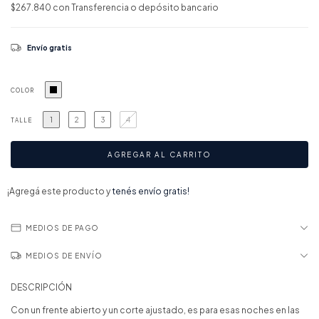
$267.840
con
Transferencia o depósito bancario
Envío gratis
COLOR
1
2
3
4
TALLE
¡Agregá este producto y
tenés envío gratis!
MEDIOS DE PAGO
MEDIOS DE ENVÍO
DESCRIPCIÓN
Con un frente abierto y un corte ajustado, es para esas noches en las