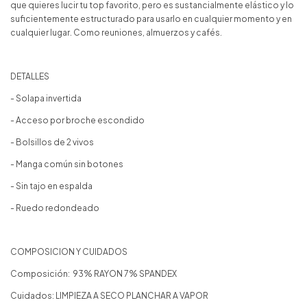
que quieres lucir tu top favorito, pero es sustancialmente elástico y lo
suficientemente estructurado para usarlo en cualquier momento y en
cualquier lugar. Como reuniones, almuerzos y cafés.
DETALLES
- Solapa invertida
- Acceso por broche escondido
- Bolsillos de 2 vivos
- Manga común sin botones
- Sin tajo en espalda
- Ruedo redondeado
COMPOSICION Y CUIDADOS
Composición: 93% RAYON 7% SPANDEX
Cuidados: LIMPIEZA A SECO PLANCHAR A VAPOR