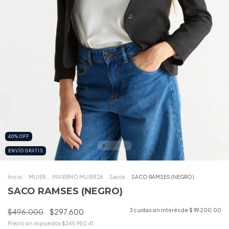
40
%
OFF
ENVÍO GRATIS
Inicio
.
MUJER
.
INVIERNO MUJER 26
.
Sacos
.
SACO RAMSES (NEGRO)
SACO RAMSES (NEGRO)
$496.000
$297.600
3
cuotas sin interés de
$ 99.200,00
Precio sin impuestos
$245.950,41