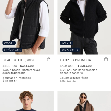
30
%
OFF
30
%
OFF
ENVÍO GRATIS
ENVÍO GRATIS
CHALECO HILL (GRIS)
CAMPERA BRONCITA
$488.000
$341.600
$358.000
$250.600
$307.440
con
Transferencia o
$225.540
con
Transferencia o
depósito bancario
depósito bancario
3
cuotas sin interés de
3
cuotas sin interés de
$ 113.866,67
$ 83.533,33