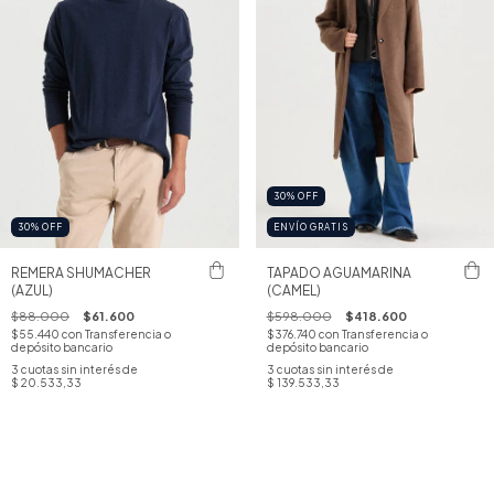
30
%
OFF
30
%
OFF
ENVÍO GRATIS
REMERA SHUMACHER
TAPADO AGUAMARINA
(AZUL)
(CAMEL)
$88.000
$61.600
$598.000
$418.600
$55.440
con
Transferencia o
$376.740
con
Transferencia o
depósito bancario
depósito bancario
3
cuotas sin interés de
3
cuotas sin interés de
$ 20.533,33
$ 139.533,33