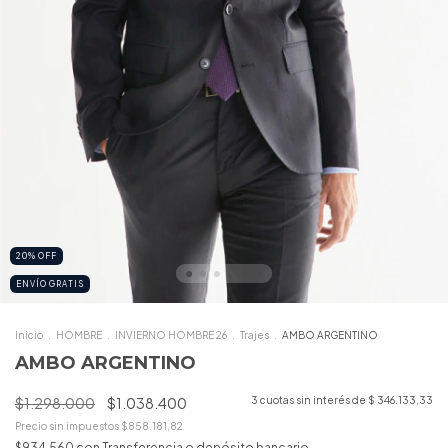
20
%
OFF
ENVÍO GRATIS
Inicio
.
HOMBRE
.
INVIERNO HOMBRE 26
.
Trajes
.
AMBO ARGENTINO
AMBO ARGENTINO
$1.298.000
$1.038.400
3
cuotas sin interés de
$ 346.133,33
Precio sin impuestos
$858.181,82
$934.560
con
Transferencia o depósito bancario