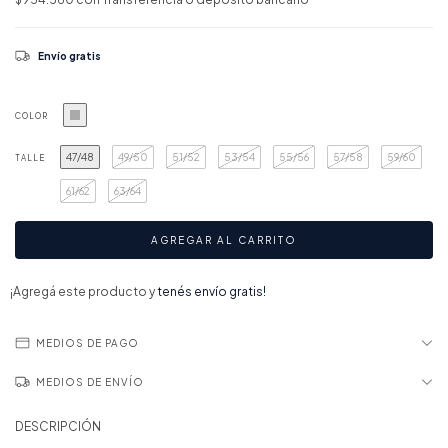
Envío gratis
COLOR
47/48
49/50
51/52
53/54
55/56
57/58
59/60
TALLE
61/62
63/64
¡Agregá este producto y
tenés envío gratis!
MEDIOS DE PAGO
MEDIOS DE ENVÍO
DESCRIPCIÓN