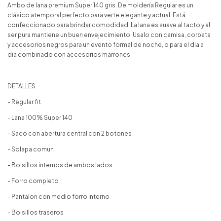
Ambo de lana premium Super 140 gris. De moldería Regular es un
clásico atemporal perfecto para verte elegante y actual. Está
confeccionado para brindar comodidad. La lana es suave al tacto y al
ser pura mantiene un buen envejecimiento. Usalo con camisa, corbata
y accesorios negros para un evento formal de noche, o para el dia a
dia combinado con accesorios marrones.
DETALLES
- Regular fit
- Lana 100% Super 140
- Saco con abertura central con 2 botones
- Solapa comun
- Bolsillos internos de ambos lados
- Forro completo
- Pantalon con medio forro interno
- Bolsillos traseros