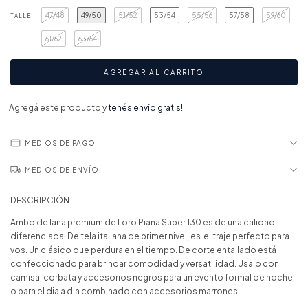
47/48
49/50
51/52
53/54
55/56
57/58
59/60
TALLE
61/62
63/64
¡Agregá este producto y
tenés envío gratis!
MEDIOS DE PAGO
MEDIOS DE ENVÍO
DESCRIPCIÓN
Ambo de lana premium de Loro Piana Super 130 es de una calidad
diferenciada. De tela italiana de primer nivel, es el traje perfecto para
vos. Un clásico que perdura en el tiempo. De corte entallado está
confeccionado para brindar comodidad y versatilidad. Usalo con
camisa, corbata y accesorios negros para un evento formal de noche,
o para el dia a dia combinado con accesorios marrones.