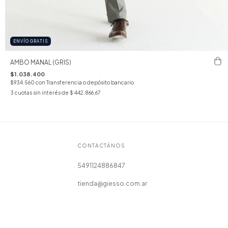
ENVÍO GRATIS
AMBO MANAL (GRIS)
$1.038.400
$934.560
con
Transferencia o depósito bancario
3
cuotas sin interés de
$ 442.866,67
CONTACTÁNOS
5491124886847
tienda@giesso.com.ar