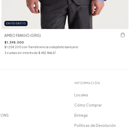
ENVÍO GRATIS
AMBO FANGIO (GRIS)
$1.398.000
$1.258.200
con
Transferencia o depósito bancario
3
cuotas sin interés de
$ 442.866,67
INFORMACIÓN
Locales
Cómo Comprar
CONS
Entrega
Políticas de Devolución