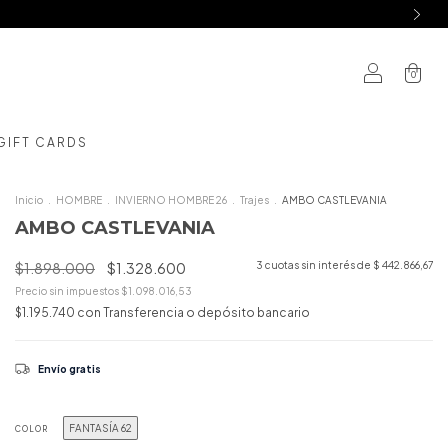
0
GIFT CARDS
Inicio
.
HOMBRE
.
INVIERNO HOMBRE 26
.
Trajes
.
AMBO CASTLEVANIA
AMBO CASTLEVANIA
$1.898.000
$1.328.600
3
cuotas sin interés de
$ 442.866,67
Precio sin impuestos
$1.098.016,53
$1.195.740
con
Transferencia o depósito bancario
Envío gratis
FANTASÍA 62
COLOR