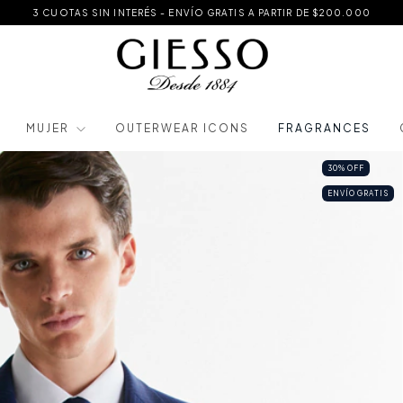
3 CUOTAS SIN INTERÉS - ENVÍO GRATIS A PARTIR DE $200.000
MUJER
OUTERWEAR ICONS
FRAGRANCES
30
%
OFF
ENVÍO GRATIS