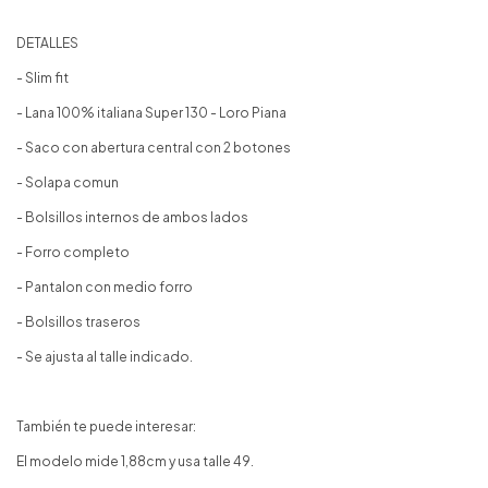
DETALLES
- Slim fit
- Lana 100% italiana Super 130 - Loro Piana
- Saco con abertura central con 2 botones
- Solapa comun
- Bolsillos internos de ambos lados
- Forro completo
- Pantalon con medio forro
- Bolsillos traseros
- Se ajusta al talle indicado.
También te puede interesar:
El modelo mide 1,88cm y usa talle 49.