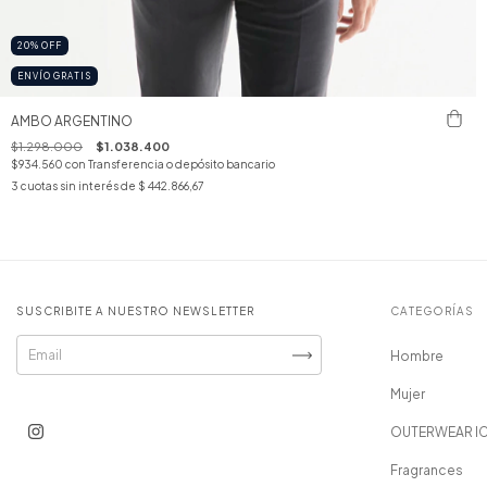
20
%
OFF
ENVÍO GRATIS
AMBO ARGENTINO
$1.298.000
$1.038.400
$934.560
con
Transferencia o depósito bancario
3
cuotas sin interés de
$ 442.866,67
SUSCRIBITE A NUESTRO NEWSLETTER
CATEGORÍAS
Hombre
Mujer
OUTERWEAR I
Fragrances