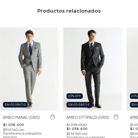
Productos relacionados
20
%
OFF
20
ENVÍO GRATIS
ENVÍO GRATIS
ENV
AMBO MANAL (GRIS)
AMBO FITTIPALDI (GRIS)
AMB
$1.038.400
$1.298.000
$1.2
$1.038.400
$1.
$934.560
con
Transferencia o depósito
$934.560
con
$934
bancario
Transferencia o depósito
Trans