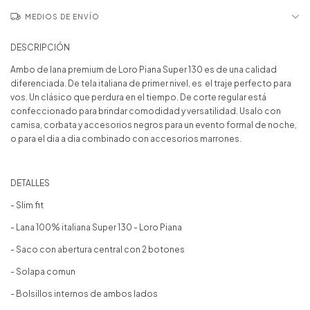
MEDIOS DE ENVÍO
DESCRIPCIÓN
Ambo de lana premium de Loro Piana Super 130 es de una calidad
diferenciada. De tela italiana de primer nivel, es el traje perfecto para
vos. Un clásico que perdura en el tiempo. De corte regular está
confeccionado para brindar comodidad y versatilidad. Usalo con
camisa, corbata y accesorios negros para un evento formal de noche,
o para el dia a dia combinado con accesorios marrones.
DETALLES
- Slim fit
- Lana 100% italiana Super 130 - Loro Piana
- Saco con abertura central con 2 botones
- Solapa comun
- Bolsillos internos de ambos lados