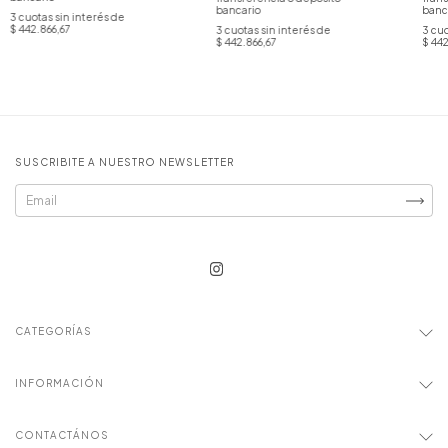
bancario
banc
3
cuotas sin interés de
$ 442.866,67
3
cuotas sin interés de
3
cuo
$ 442.866,67
$ 442
SUSCRIBITE A NUESTRO NEWSLETTER
CATEGORÍAS
INFORMACIÓN
CONTACTÁNOS