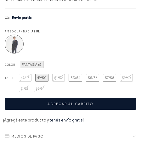
Envío gratis
AMBO CLANNAD:
AZUL
FANTASÍA 62
COLOR
47/48
49/50
51/52
53/54
55/56
57/58
59/60
TALLE
61/62
63/64
¡Agregá este producto y
tenés envío gratis!
MEDIOS DE PAGO