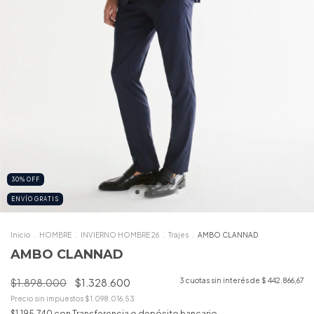
30
%
OFF
ENVÍO GRATIS
Inicio
.
HOMBRE
.
INVIERNO HOMBRE 26
.
Trajes
.
AMBO CLANNAD
AMBO CLANNAD
$1.898.000
$1.328.600
3
cuotas sin interés de
$ 442.866,67
Precio sin impuestos
$1.098.016,53
$1.195.740
con
Transferencia o depósito bancario