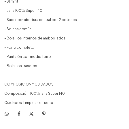
- Slim fit
- Lana 100% Super 140
- Saco con abertura central con 2 botones
- Solapa común
- Bolsillos internos de ambos lados
- Forro completo
- Pantalón con medio forro
- Bolsillos traseros
COMPOSICION Y CUIDADOS
Composición: 100% lana Super 140
Cuidados: Limpieza en seco.