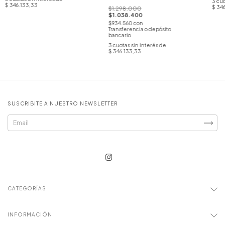
3
cuo
$ 346.133,33
$ 34
$1.298.000
$1.038.400
$934.560
con
Transferencia o depósito
bancario
3
cuotas sin interés de
$ 346.133,33
SUSCRIBITE A NUESTRO NEWSLETTER
CATEGORÍAS
INFORMACIÓN