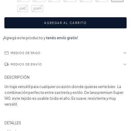
61/62
63/64
¡Agregá este producto y
tenés envío gratis!
MEDIOS DE PAGO
MEDIOS DE ENVÍO
DESCRIPCIÓN
Un traje versátil para cualquier ocasión donde quieras verte bien. La
combinación perfecta entre sastrería y estilo. De lana premium Super
140, este tejido es usable todo el año. Es suave, resistente y muy
versátil.
DETALLES