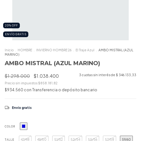
20
%
OFF
ENVÍO GRATIS
Inicio
.
HOMBRE
.
INVIERNO HOMBRE 26
.
El Traje Azul
.
AMBO MISTRAL (AZUL
MARINO)
AMBO MISTRAL (AZUL MARINO)
$1.298.000
$1.038.400
3
cuotas sin interés de
$ 346.133,33
Precio sin impuestos
$858.181,82
$934.560
con
Transferencia o depósito bancario
Envío gratis
COLOR
47/48
49/50
51/52
53/54
55/56
57/58
59/60
TALLE