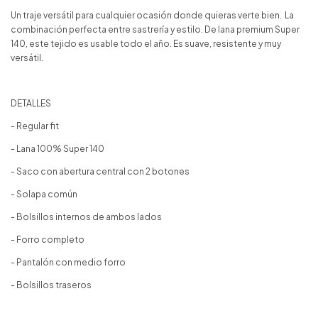
Un traje versátil para cualquier ocasión donde quieras verte bien. La
combinación perfecta entre sastrería y estilo. De lana premium Super
140, este tejido es usable todo el año. Es suave, resistente y muy
versátil.
DETALLES
- Regular fit
- Lana 100% Super 140
- Saco con abertura central con 2 botones
- Solapa común
- Bolsillos internos de ambos lados
- Forro completo
- Pantalón con medio forro
- Bolsillos traseros