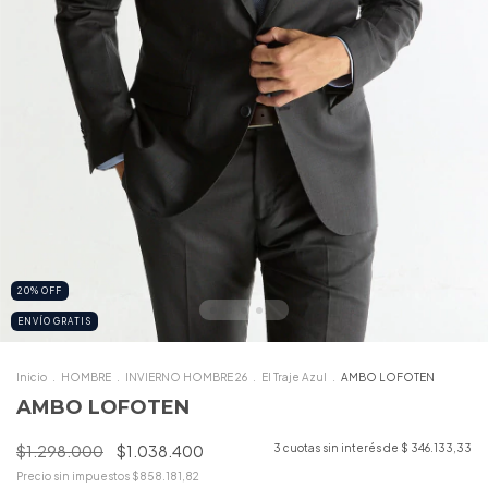
20
%
OFF
ENVÍO GRATIS
Inicio
.
HOMBRE
.
INVIERNO HOMBRE 26
.
El Traje Azul
.
AMBO LOFOTEN
AMBO LOFOTEN
$1.298.000
$1.038.400
3
cuotas sin interés de
$ 346.133,33
Precio sin impuestos
$858.181,82