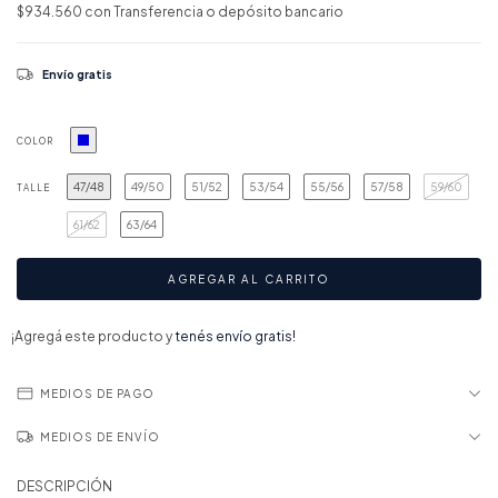
$934.560
con
Transferencia o depósito bancario
Envío gratis
COLOR
47/48
49/50
51/52
53/54
55/56
57/58
59/60
TALLE
61/62
63/64
¡Agregá este producto y
tenés envío gratis!
MEDIOS DE PAGO
MEDIOS DE ENVÍO
DESCRIPCIÓN