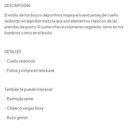
DESCRIPCIÓN
El estilo de los buzos deportivos inspira el nuevo jersey de cuello
redondo en algodón mezcla que son elementos clásicos de las
prendas de punto. El corte ofrece volúmenes regulares, tanto en los
hombros como en el busto.
DETALLES
- Cuello redondo
- Puños y cintyra en tela base
También te puede interesar:
- Bermuda verne
- Chaleco vargas llosa
- Buzo grimm