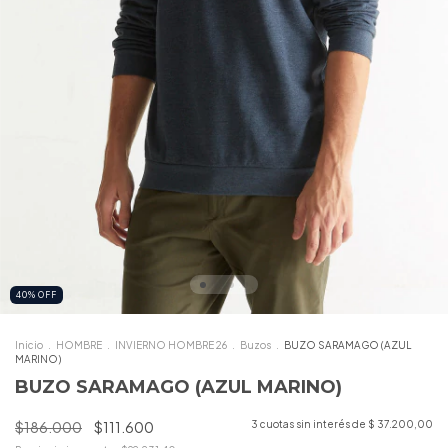
40
%
OFF
Inicio
.
HOMBRE
.
INVIERNO HOMBRE 26
.
Buzos
.
BUZO SARAMAGO (AZUL
MARINO)
BUZO SARAMAGO (AZUL MARINO)
$186.000
$111.600
3
cuotas sin interés de
$ 37.200,00