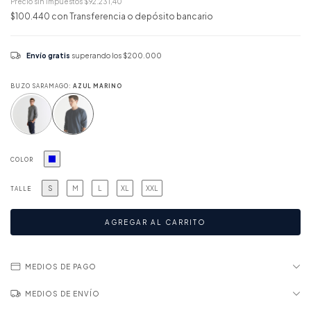
Precio sin impuestos
$92.231,40
$100.440
con
Transferencia o depósito bancario
Envío gratis
superando los
$200.000
BUZO SARAMAGO:
AZUL MARINO
COLOR
S
M
L
XL
XXL
TALLE
MEDIOS DE PAGO
MEDIOS DE ENVÍO