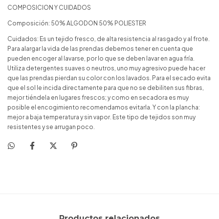
COMPOSICION Y CUIDADOS
Composición: 50% ALGODON 50% POLIESTER
Cuidados: Es un tejido fresco, de alta resistencia al rasgado y al frote.
Para alargar la vida de las prendas debemos tener en cuenta que
pueden encoger al lavarse, por lo que se deben lavar en agua fría.
Utiliza detergentes suaves o neutros, uno muy agresivo puede hacer
que las prendas pierdan su color con los lavados. Para el secado evita
que el sol le incida directamente para que no se debiliten sus fibras,
mejor tiéndela en lugares frescos; y como en secadora es muy
posible el encogimiento recomendamos evitarla. Y con la plancha:
mejor a baja temperatura y sin vapor. Este tipo de tejidos son muy
resistentes y se arrugan poco.
Productos relacionados