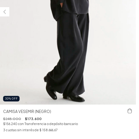
30
%
OFF
CAMISA VESEMIR (NEGRO)
$248.000
$173.600
$156.240
con
Transferencia o depósito bancario
3
cuotas sin interés de
$ 158.666,67