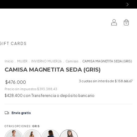
0
GIFT CARDS
Inicio
.
MUJER
.
INVIERNO MUJER 26
.
Camisas
.
CAMISA MAGNETITA SEDA (GRIS)
CAMISA MAGNETITA SEDA (GRIS)
$476.000
3
cuotas sin interés de
$ 158.666,67
Precio sin impuestos
$393.388,43
$428.400
con
Transferencia o depósito bancario
Envío gratis
OTRAS OPCIONES:
GRIS