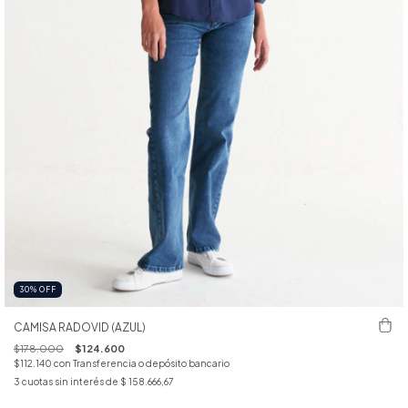
30
%
OFF
CAMISA RADOVID (AZUL)
$178.000
$124.600
$112.140
con
Transferencia o depósito bancario
3
cuotas sin interés de
$ 158.666,67