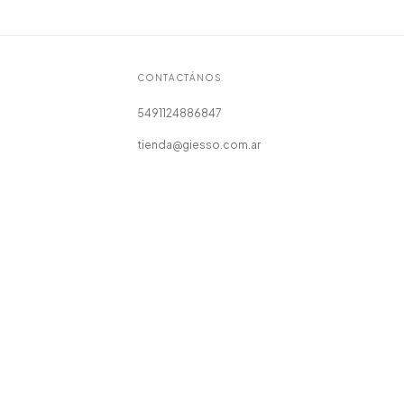
CONTACTÁNOS
5491124886847
tienda@giesso.com.ar