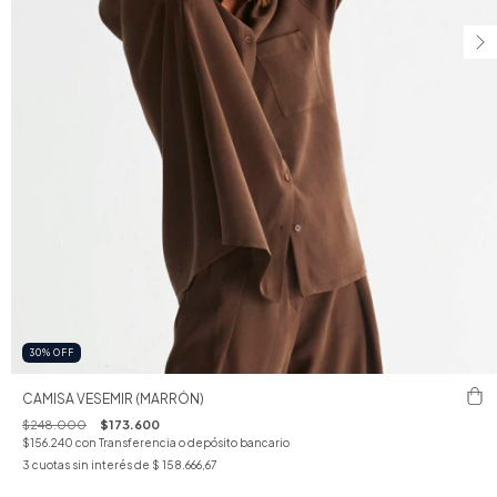
30
%
OFF
CAMISA VESEMIR (MARRÓN)
$248.000
$173.600
$156.240
con
Transferencia o depósito bancario
3
cuotas sin interés de
$ 158.666,67