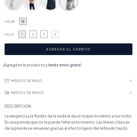
COLOR
1
2
3
4
TALLE
¡Agregá este producto y
tenés envío gratis!
MEDIOS DE PAGO
MEDIOS DE ENVÍO
DESCRIPCIÓN
La elegancia y la fluidez de la seda le da un toque moderno a tus looks.
Es una prenda que no te puede faltar este invierno. Las líneas clásicas
de la prenda se renuevan gracias al efecto ligero del refinado tejido.