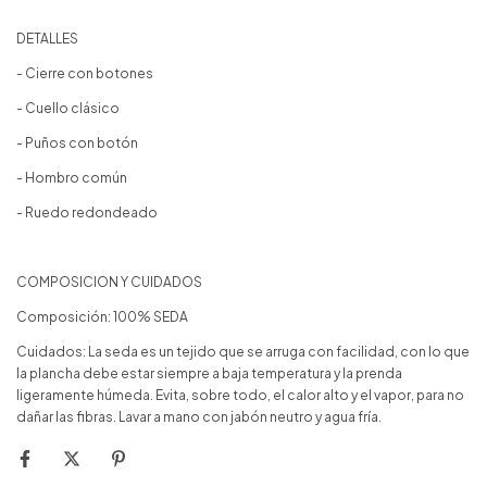
DETALLES
- Cierre con botones
- Cuello clásico
- Puños con botón
- Hombro común
- Ruedo redondeado
COMPOSICION Y CUIDADOS
Composición: 100% SEDA
Cuidados: La seda es un tejido que se arruga con facilidad, con lo que
la plancha debe estar siempre a baja temperatura y la prenda
ligeramente húmeda. Evita, sobre todo, el calor alto y el vapor, para no
dañar las fibras. Lavar a mano con jabón neutro y agua fría.