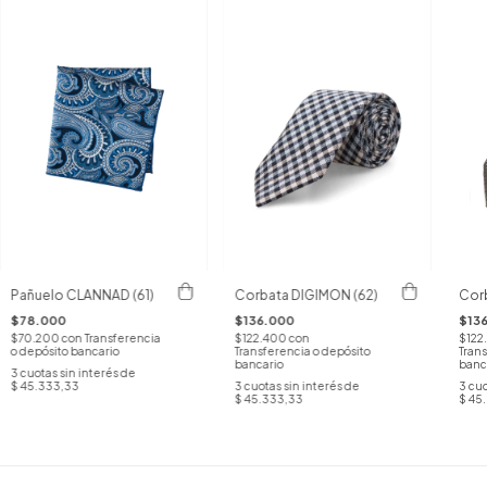
Pañuelo CLANNAD (61)
Corbata DIGIMON (62)
Corb
$78.000
$136.000
$13
$70.200
con
Transferencia
$122.400
con
$122
o depósito bancario
Transferencia o depósito
Trans
bancario
banc
3
cuotas sin interés de
$ 45.333,33
3
cuotas sin interés de
3
cuo
$ 45.333,33
$ 45