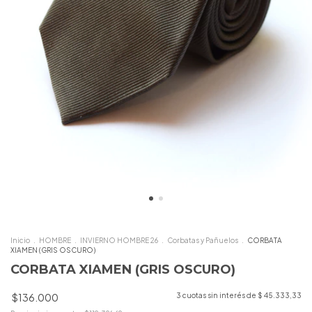
Inicio
.
HOMBRE
.
INVIERNO HOMBRE 26
.
Corbatas y Pañuelos
.
CORBATA
XIAMEN (GRIS OSCURO)
CORBATA XIAMEN (GRIS OSCURO)
$136.000
3
cuotas sin interés de
$ 45.333,33