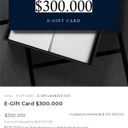
Inicio
.
E-Gift Cards
.
E-Gift Card $300.000
E-Gift Card $300.000
$300.000
3
cuotas sin interés de
$ 100.000,00
Precio sin impuestos
$247.933,88
$270.000
con
Transferencia o depósito bancario