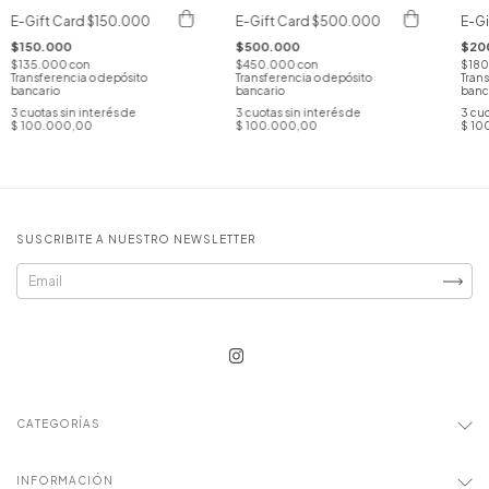
E-Gift Card $150.000
E-Gift Card $500.000
E-Gi
$150.000
$500.000
$20
$135.000
con
$450.000
con
$18
Transferencia o depósito
Transferencia o depósito
Trans
bancario
bancario
banc
3
cuotas sin interés de
3
cuotas sin interés de
3
cuo
$ 100.000,00
$ 100.000,00
$ 10
SUSCRIBITE A NUESTRO NEWSLETTER
CATEGORÍAS
INFORMACIÓN