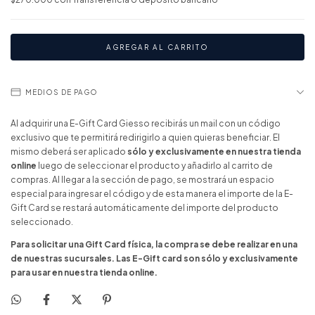
MEDIOS DE PAGO
Al adquirir una E-Gift Card Giesso recibirás un mail con un código
exclusivo que te permitirá redirigirlo a quien quieras beneficiar. El
mismo deberá ser aplicado
sólo y exclusivamente en nuestra tienda
online
luego de seleccionar el producto y añadirlo al carrito de
compras. Al llegar a la sección de pago, se mostrará un espacio
especial para ingresar el código y de esta manera el importe de la E-
Gift Card se restará automáticamente del importe del producto
seleccionado.
Para solicitar una Gift Card física, la compra se debe realizar en una
de nuestras sucursales.
Las E-Gift card son sólo y exclusivamente
para usar en nuestra tienda online.