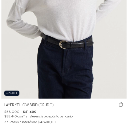
30
%
OFF
LAYER YELLOW BIRD (CRUDO)
$88.000
$61.600
$55.440
con
Transferencia o depósito bancario
3
cuotas sin interés de
$ 49.600,00