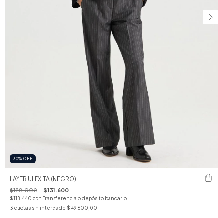
30
%
OFF
LAYER ULEXITA (NEGRO)
$188.000
$131.600
$118.440
con
Transferencia o depósito bancario
3
cuotas sin interés de
$ 49.600,00