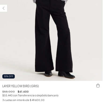
30
%
OFF
LAYER YELLOW BIRD (GRIS)
$88.000
$61.600
$55.440
con
Transferencia o depósito bancario
3
cuotas sin interés de
$ 49.600,00