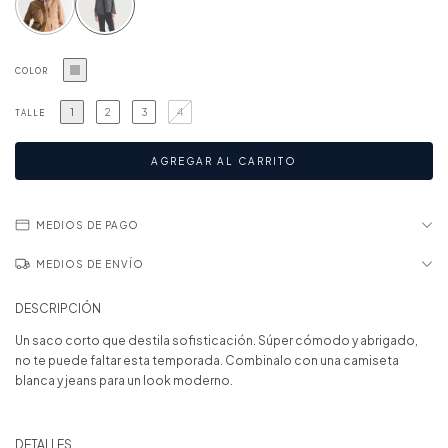
COLOR
1
2
3
4
TALLE
MEDIOS DE PAGO
MEDIOS DE ENVÍO
DESCRIPCIÓN
Un saco corto que destila sofisticación. Súper cómodo y abrigado,
no te puede faltar esta temporada. Combinalo con una camiseta
blanca y jeans para un look moderno.
DETALLES