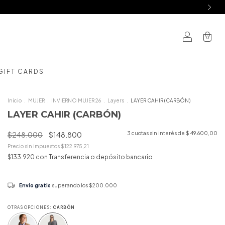
0
GIFT CARDS
Inicio
.
MUJER
.
INVIERNO MUJER 26
.
Layers
.
LAYER CAHIR (CARBÓN)
LAYER CAHIR (CARBÓN)
$248.000
$148.800
3
cuotas sin interés de
$ 49.600,00
Precio sin impuestos
$122.975,21
$133.920
con
Transferencia o depósito bancario
Envío gratis
superando los
$200.000
OTRAS OPCIONES:
CARBÓN