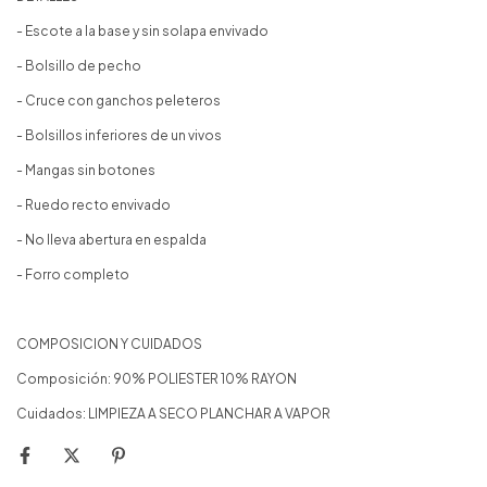
- Escote a la base y sin solapa envivado
- Bolsillo de pecho
- Cruce con ganchos peleteros
- Bolsillos inferiores de un vivos
- Mangas sin botones
- Ruedo recto envivado
- No lleva abertura en espalda
- Forro completo
COMPOSICION Y CUIDADOS
Composición: 90% POLIESTER 10% RAYON
Cuidados: LIMPIEZA A SECO PLANCHAR A VAPOR