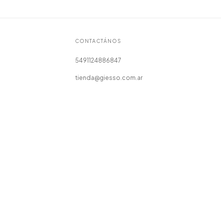
CONTACTÁNOS
5491124886847
tienda@giesso.com.ar