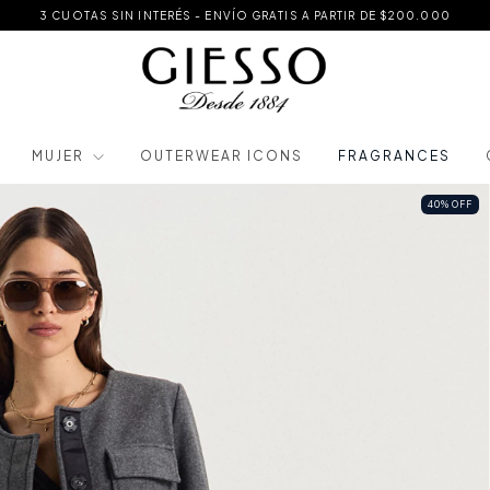
3 CUOTAS SIN INTERÉS - ENVÍO GRATIS A PARTIR DE $200.000
MUJER
OUTERWEAR ICONS
FRAGRANCES
40
%
OFF